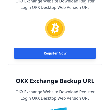
OKX Exchange Website Download Register
Login OKX Desktop Web Version URL
Register Now
OKX Exchange Backup URL
OKX Exchange Website Download Register
Login OKX Desktop Web Version URL