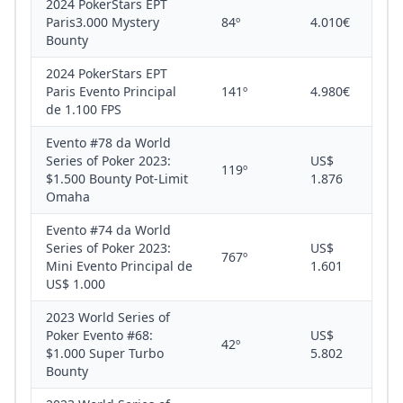
2024 PokerStars EPT
Paris3.000 Mystery
84º
4.010€
Bounty
2024 PokerStars EPT
Paris Evento Principal
141º
4.980€
de 1.100 FPS
Evento #78 da World
Series of Poker 2023:
US$
119º
$1.500 Bounty Pot-Limit
1.876
Omaha
Evento #74 da World
Series of Poker 2023:
US$
767º
Mini Evento Principal de
1.601
US$ 1.000
2023 World Series of
Poker Evento #68:
US$
42º
$1.000 Super Turbo
5.802
Bounty