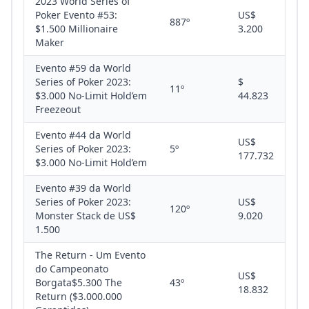
2023 World Series of
Poker Evento #53:
US$
887º
$1.500 Millionaire
3.200
Maker
Evento #59 da World
Series of Poker 2023:
$
11º
$3.000 No-Limit Hold’em
44.823
Freezeout
Evento #44 da World
US$
Series of Poker 2023:
5º
177.732
$3.000 No-Limit Hold’em
Evento #39 da World
Series of Poker 2023:
US$
120º
Monster Stack de US$
9.020
1.500
The Return - Um Evento
do Campeonato
US$
Borgata$5.300 The
43º
18.832
Return ($3.000.000