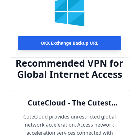
OKX Exchange Backup URL
Recommended VPN for
Global Internet Access
CuteCloud - The Cutest
Cloud
CuteCloud provides unrestricted global
network acceleration. Access network
acceleration services connected with