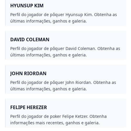
HYUNSUP KIM
Perfil do jogador de pôquer Hyunsup Kim. Obtenha as
últimas informações, ganhos e galeria.
DAVID COLEMAN
Perfil do jogador de pôquer David Coleman. Obtenha as
últimas informações, ganhos e galeria.
JOHN RIORDAN
Perfil do jogador de pôquer John Riordan. Obtenha as
últimas informações, ganhos e galeria.
FELIPE HEREZER
Perfil do jogador de poker Felipe Ketzer. Obtenha
informações mais recentes, ganhos e galeria.