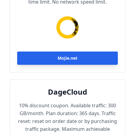
time limit. No network speed limit.
MoJie.net
DageCloud
10% discount coupon. Available traffic: 300
GB/month. Plan duration: 365 days. Traffic
reset: reset on order date or by purchasing
traffic package. Maximum achievable