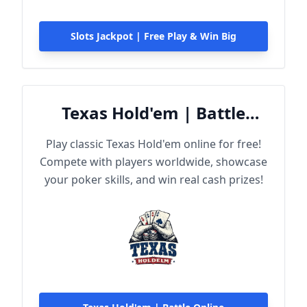
Slots Jackpot | Free Play & Win Big
Texas Hold'em | Battle
Online
Play classic Texas Hold'em online for free!
Compete with players worldwide, showcase
your poker skills, and win real cash prizes!