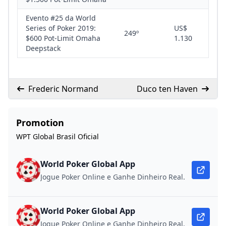
Evento #25 da World
Series of Poker 2019:
US$
249º
$600 Pot-Limit Omaha
1.130
Deepstack
Frederic Normand
Duco ten Haven
Promotion
WPT Global Brasil Oficial
World Poker Global App
Jogue Poker Online e Ganhe Dinheiro Real.
World Poker Global App
Jogue Poker Online e Ganhe Dinheiro Real.