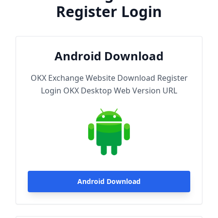
Register Login
Android Download
OKX Exchange Website Download Register
Login OKX Desktop Web Version URL
Android Download