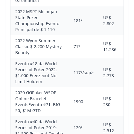
Garantidos)
2022 MSPT Michigan
State Poker
US$
181º
Championship Evento
2.802
Principal de $ 1.110
2022 Wynn Summer
US$
Classic $ 2.200 Mystery
71º
11.286
Bounty
Evento #18 da World
Series of Poker 2022:
US$
117º/sup>
$1.000 Freezeout No-
2.773
Limit Hold’em
2020 GGPoker WSOP
Online Bracelet
US$
1900
EventsEvento #71: BIG
230
50, $1M GTD
Evento #40 da World
US$
Series of Poker 2019:
120º
2.512
$1.500 Pot-Limit Omaha