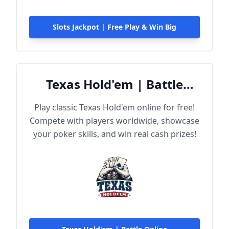
Slots Jackpot | Free Play & Win Big
Texas Hold'em | Battle
Online
Play classic Texas Hold'em online for free!
Compete with players worldwide, showcase
your poker skills, and win real cash prizes!