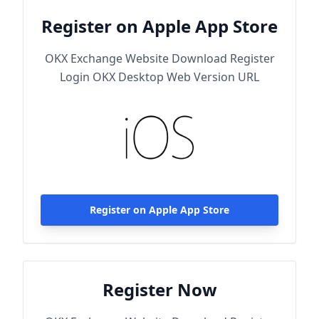
Register on Apple App Store
OKX Exchange Website Download Register
Login OKX Desktop Web Version URL
Register on Apple App Store
Register Now