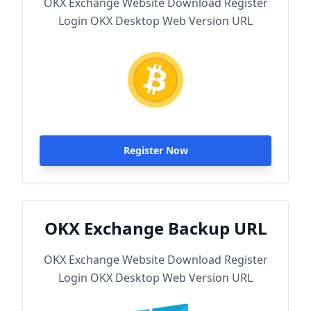
OKX Exchange Website Download Register
Login OKX Desktop Web Version URL
Register Now
OKX Exchange Backup URL
OKX Exchange Website Download Register
Login OKX Desktop Web Version URL