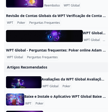
Reembolso
WPT Global
Revisão de Contas Globais da WPT Verificação de Conta Por que preciso verificar minha conta? Como um Operador licenciado que cumpre a lei e as regulamentações aplicáveis, precisamos estabelecer a identidade de nossos jogadores e, portanto, exigimos certa documentação para verificar sua Conta de Jogador. Quais documentos devo fornecer para a verificação da minha conta? Para a verificação da sua conta, precisaremos que você forneça documentos como um documento de identificação válido, passaporte, carteira de motorista, conta de serviços públicos, comprovante de depósitos e/ou outros documentos.
WPT
Poker
Perguntas Frequentes
WPT Global - Perguntas frequentes: Poker online WPT Global - Perguntas frequentes: Poker online Minha conta Como posso começar a jogar? Para jogar no WPT Global, por favor, baixe e instale o aplicativo em seu dispositivo. Depois de concluído esse passo, você pode registrar uma Conta de Jogador, aceitar nossos Termos e Condições e Política de Privacidade e depositar fundos para começar a jogar. Como posso alterar meus dados pessoais? Se você cometeu um erro durante o registro ou se seus dados pessoais mudaram, por favor, entre em contato conosco pelo e-mail customercare@wptglobal.
WPT Global
Pergu
WPT Global - Perguntas frequentes: Poker online Adam Pliska, Presidente e CEO &nbsp; Graduado na Escola de Cinema da Universidade do Sul da Califórnia e na Faculdade de Direito da Universidade da Califórnia, Boalt Hall, Adam está na World Poker Tour desde 2003. Como presidente, Adam supervisiona todo o WPT, desde eventos ao vivo até serviços online e transmissões televisivas, e foi nomeado a Pessoa do Ano da Indústria do Poker American Poker Awards em 2014.
WPT Global
Perguntas Frequentes
Artigos Recomendados
Avaliações da WPT Global Avaliações da WPT Global WPT Global A WPT Global é uma plataforma de jogos online que oferece jogos de pôquer com dinheiro real para jogadores em mais de 100 países e territórios. O que é o World Poker Tour? O World Poker Tour (WPT) é o principal nome em jogos e entretenimento televisivo internacional, com presença de marca em torneios presenciais, televisão, online e móvel. Quem licencia a WPT Global? A WPT Global tem uma licença em Curaçao sob o número de licença #GLH-OCCHKTW0701202022 emitida pela Gaming Services Provider N.
WPT Global
Poker
Baixe e Instale o Aplicativo WPT Global Baixe e Instale o WPTGlobal Siga estes passos para baixar nosso software de poker e instalar o aplicativo WPT Global. Configuração 1: Baixe o Aplicativo WPTGlobal Selecione o botão &ldquo;Download Agora&rdquo; para iniciar o download. Assim que o aplicativo for baixado para o seu computador, abra o arquivo (verifique sua pasta de &ldquo;Downloads&rdquo;). Configuração 2: Instale o Aplicativo WPTGlobal Assim que o aplicativo WPT Global for baixado para o seu computador, abra o arquivo (verifique sua pasta de &ldquo;Downloads&rdquo;).
WPT
Poker