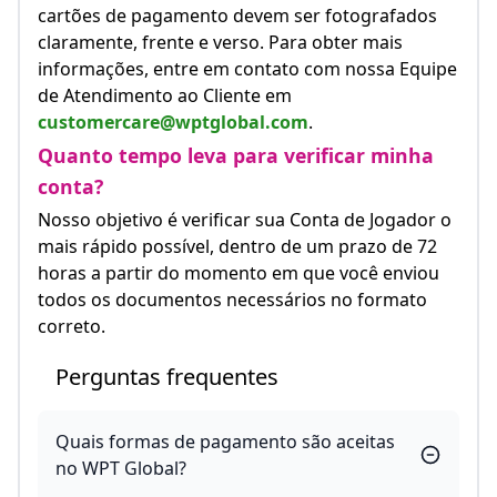
cartões de pagamento devem ser fotografados
claramente, frente e verso. Para obter mais
informações, entre em contato com nossa Equipe
de Atendimento ao Cliente em
customercare@wptglobal.com
.
Quanto tempo leva para verificar minha
conta?
Nosso objetivo é verificar sua Conta de Jogador o
mais rápido possível, dentro de um prazo de 72
horas a partir do momento em que você enviou
todos os documentos necessários no formato
correto.
Perguntas frequentes
Quais formas de pagamento são aceitas
no WPT Global?