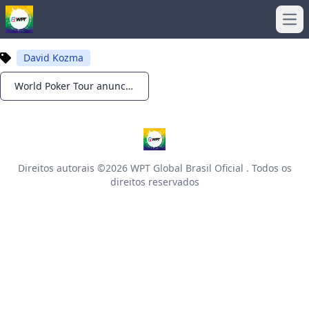
Ope
David Kozma
World Poker Tour anuncia três paradas para a temporada 2024 do WPT Prime
Notifications
Direitos autorais ©2026
WPT Global Brasil Oficial
. Todos os
direitos reservados