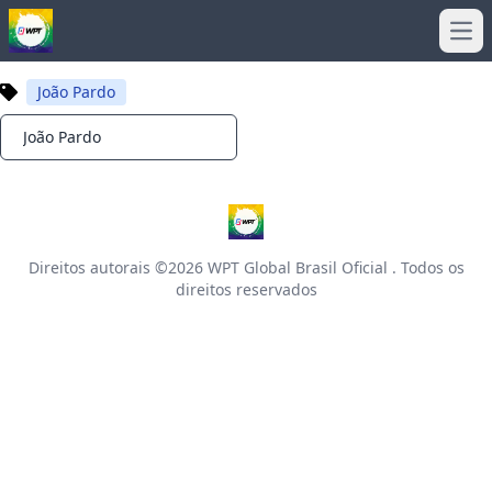
Ope
João Pardo
João Pardo
Notifications
Direitos autorais ©2026
WPT Global Brasil Oficial
. Todos os
direitos reservados