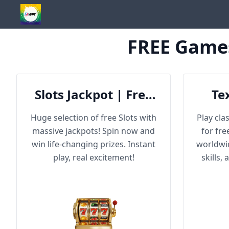
FREE Games
Slots Jackpot | Free
Te
Play & Win Big
B
Huge selection of free Slots with
Play cla
massive jackpots! Spin now and
for fre
win life-changing prizes. Instant
worldwi
play, real excitement!
skills,