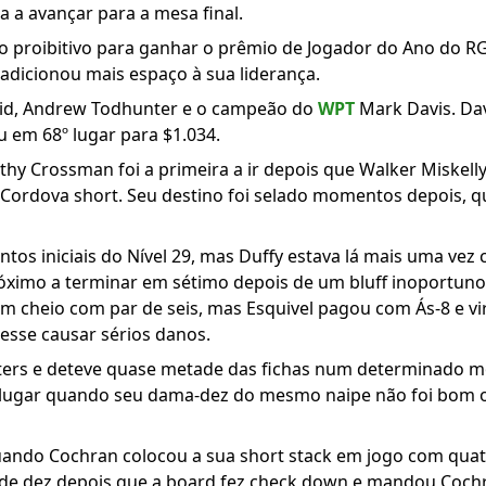
a a avançar para a mesa final.
ito proibitivo para ganhar o prêmio de Jogador do Ano do R
adicionou mais espaço à sua liderança.
Reid, Andrew Todhunter e o campeão do
WPT
Mark Davis. Da
u em 68º lugar para $1.034.
rothy Crossman foi a primeira a ir depois que Walker Miskell
de Cordova short. Seu destino foi selado momentos depois, 
s iniciais do Nível 29, mas Duffy estava lá mais uma vez 
próximo a terminar em sétimo depois de um bluff inoportuno
em cheio com par de seis, mas Esquivel pagou com Ás-8 e vi
desse causar sérios danos.
nters e deteve quase metade das fichas num determinado
to lugar quando seu dama-dez do mesmo naipe não foi bom 
uando Cochran colocou a sua short stack em jogo com qua
r de dez depois que a board fez check down e mandou Coch