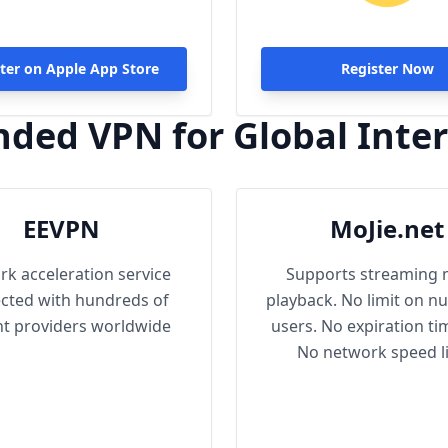
ter on Apple App Store
Register Now
ed VPN for Global Inter
EEVPN
MoJie.net
k acceleration service
Supports streaming 
cted with hundreds of
playback. No limit on n
t providers worldwide
users. No expiration tim
No network speed li