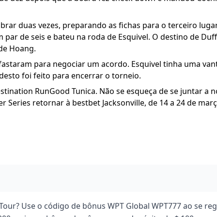
rar duas vezes, preparando as fichas para o terceiro lugar
par de seis e bateu na roda de Esquivel. O destino de Duff
 de Hoang.
 afastaram para negociar um acordo. Esquivel tinha uma va
to foi feito para encerrar o torneio.
tination RunGood Tunica. Não se esqueça de se juntar a n
eries retornar à bestbet Jacksonville, de 14 a 24 de març
Tour? Use o código de bônus WPT Global WPT777 ao se reg