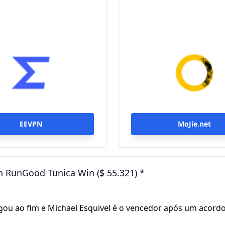
EEVPN
MoJie.net
n RunGood Tunica Win ($ 55.321) *
gou ao fim e Michael Esquivel é o vencedor após um acord