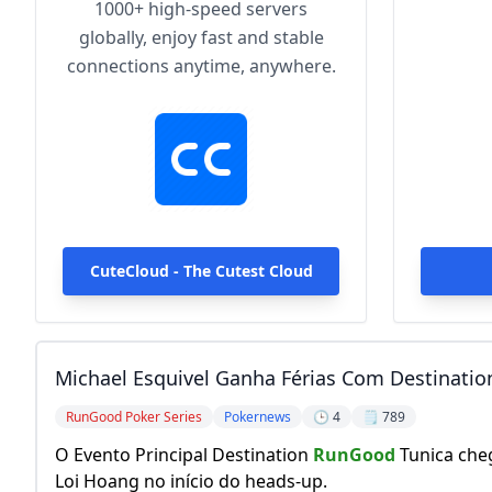
1000+ high-speed servers
globally, enjoy fast and stable
connections anytime, anywhere.
CuteCloud - The Cutest Cloud
Michael Esquivel Ganha Férias Com Destinatio
RunGood Poker Series
Pokernews
🕒 4
🗒️ 789
O Evento Principal Destination
RunGood
Tunica che
Loi Hoang no início do heads-up.