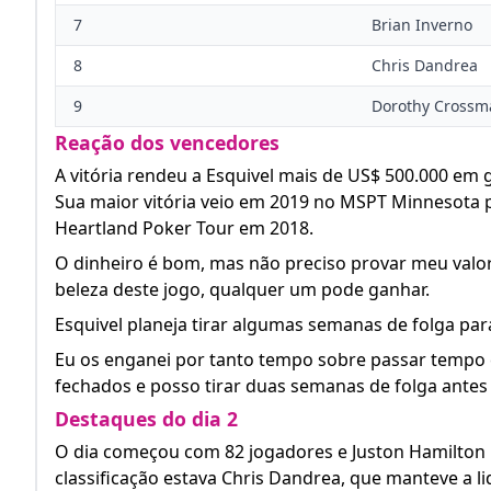
7
Brian Inverno
8
Chris Dandrea
9
Dorothy Crossm
Reação dos vencedores
A vitória rendeu a Esquivel mais de US$ 500.000 em ga
Sua maior vitória veio em 2019 no MSPT Minnesota p
Heartland Poker Tour em 2018.
O dinheiro é bom, mas não preciso provar meu valor 
beleza deste jogo, qualquer um pode ganhar.
Esquivel planeja tirar algumas semanas de folga par
Eu os enganei por tanto tempo sobre passar tempo 
fechados e posso tirar duas semanas de folga antes d
Destaques do dia 2
O dia começou com 82 jogadores e Juston Hamilton l
classificação estava Chris Dandrea, que manteve a l