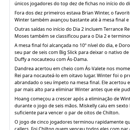
únicos jogadores do top dez de fichas no início do di
Fora dos dez primeiros estava Brian Winter, o favor
Winter também avançou bastante até à mesa final e 
Outras saídas no início do Dia 2 incluem Terrance 
Moses também se classificou para o Dia 2 e termino
A mesa final foi alcançada no 10º nível do dia, e Do
seu par de seis com Big Slick para deixar o nativo 
Duffy a nocauteou com Ás-Dama.
Dandrea acertou em cheio com Ás-Valete nos momento
Rei para nocauteá-lo em oitavo lugar. Winter foi o 
abrandado o seu ímpeto na mesa final. Ele acertou 
par mais alto para eliminar Winter antes que ele pu
Hoang começou a crescer após a eliminação de Wi
durante o jogo de seis mãos. Miskelly caiu em sex
suficiente para vencer o par de oitos de Chilton.
O jogo de cinco jogadores terminou rapidamente q
callers. Foi Chilton quem venceu todos eles com pa