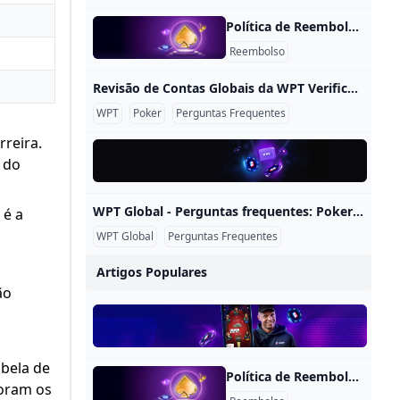
Política de Reembolso da WPT Global Política de Reembolso da WPT Global Introdução Bem-vindo(a) ao evento da WPT Global! Valorizamos imensamente a experiência dos participantes e queremos garantir que você obtenha resultados satisfatórios durante o evento. Com o intuito de proteger seus direitos, estabelecemos a seguinte política de reembolso para fornecer soluções correspondentes quando necessário. Resumo da política de reembolso A WPT Global está comprometida em fornecer uma política de reembolso justa e transparente, permitindo que os participantes obtenham reembolso em circunstâncias específicas.
Reembolso
WPT Global
Revisão de Contas Globais da WPT Verificação de Conta Por que preciso verificar minha conta? Como um Operador licenciado que cumpre a lei e as regulamentações aplicáveis, precisamos estabelecer a identidade de nossos jogadores e, portanto, exigimos certa documentação para verificar sua Conta de Jogador. Quais documentos devo fornecer para a verificação da minha conta? Para a verificação da sua conta, precisaremos que você forneça documentos como um documento de identificação válido, passaporte, carteira de motorista, conta de serviços públicos, comprovante de depósitos e/ou outros documentos.
WPT
Poker
Perguntas Frequentes
rreira.
WPT G
 do
WPT G
WPT Global - Perguntas frequentes: Poker online Adam Pliska, Presidente e CEO &nbsp; Graduado na Escola de Cinema da Universidade do Sul da Califórnia e na Faculdade de Direito da Universidade da Califórnia, Boalt Hall, Adam está na World Poker Tour desde 2003. Como presidente, Adam supervisiona todo o WPT, desde eventos ao vivo até serviços online e transmissões televisivas, e foi nomeado a Pessoa do Ano da Indústria do Poker American Poker Awards em 2014.
 é a
WPT Global
Perguntas Frequentes
Artigos Populares
ão
Entre
Conta
abela de
Política de Reembolso da WPT Global Política de Reembolso da WPT Global Introdução Bem-vindo(a) ao evento da WPT Global! Valorizamos imensamente a experiência dos participantes e queremos garantir que você obtenha resultados satisfatórios durante o evento. Com o intuito de proteger seus direitos, estabelecemos a seguinte política de reembolso para fornecer soluções correspondentes quando necessário. Resumo da política de reembolso A WPT Global está comprometida em fornecer uma política de reembolso justa e transparente, permitindo que os participantes obtenham reembolso em circunstâncias específicas.
foram os