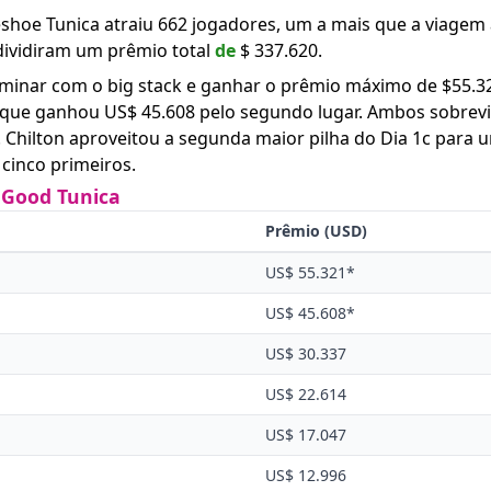
hoe Tunica atraiu 662 jogadores, um a mais que a viagem 
dividiram um prêmio total
de
$ 337.620.
minar com o big stack e ganhar o prêmio máximo de $55.32
 que ganhou US$ 45.608 pelo segundo lugar. Ambos sobrev
. Chilton aproveitou a segunda maior pilha do Dia 1c para 
cinco primeiros.
nGood Tunica
Prêmio (USD)
US$ 55.321*
US$ 45.608*
US$ 30.337
US$ 22.614
US$ 17.047
US$ 12.996