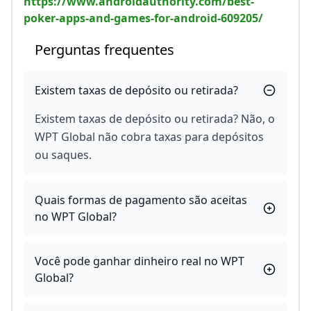
https://www.androidauthority.com/best-
poker-apps-and-games-for-android-609205/
Perguntas frequentes
Existem taxas de depósito ou retirada?
Existem taxas de depósito ou retirada? Não, o
WPT Global não cobra taxas para depósitos
ou saques.
Quais formas de pagamento são aceitas
no WPT Global?
Você pode ganhar dinheiro real no WPT
Global?