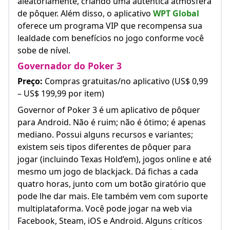
aleatoriamente, criando uma autêntica atmosfera
de pôquer. Além disso, o aplicativo
WPT Global
oferece um programa VIP que recompensa sua
lealdade com benefícios no jogo conforme você
sobe de nível.
Governador do Poker 3
Preço:
Compras gratuitas/no aplicativo (US$ 0,99
– US$ 199,99 por item)
Governor of Poker 3 é um aplicativo de pôquer
para Android. Não é ruim; não é ótimo; é apenas
mediano. Possui alguns recursos e variantes;
existem seis tipos diferentes de pôquer para
jogar (incluindo Texas Hold’em), jogos online e até
mesmo um jogo de blackjack. Dá fichas a cada
quatro horas, junto com um botão giratório que
pode lhe dar mais. Ele também vem com suporte
multiplataforma. Você pode jogar na web via
Facebook, Steam, iOS e Android. Alguns críticos