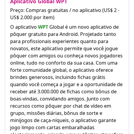
Aplicativo Global WPT
Preço: Compras gratuitas / no aplicativo (US$ 2 -
US$ 2.000 por item)
O aplicativo
WPT
Global é um novo aplicativo de
pôquer gratuito para Android. Projetado tanto
para profissionais experientes quanto para
novatos, este aplicativo permite que você jogue
pôquer com amigos ou conheça novos jogadores
online, tudo no conforto da sua casa. Com uma
forte comunidade global, o aplicativo oferece
brindes generosos, incluindo fichas grátis
quando você começa a jogar e a oportunidade de
receber até 3.000.000 de fichas como bônus de
boas-vindas, convidando amigos. Junto com
recursos como pôquer por chat de vídeo em
grupo, missões diárias, bônus de sorte e
minijogos de caça-níqueis, o aplicativo garante
jogo limpo com cartas embaralhadas