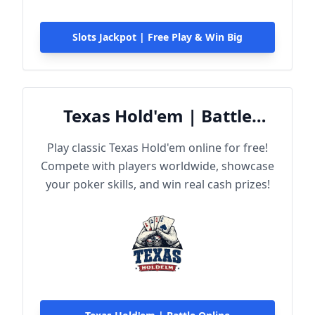
Slots Jackpot | Free Play & Win Big
Texas Hold'em | Battle
Online
Play classic Texas Hold'em online for free!
Compete with players worldwide, showcase
your poker skills, and win real cash prizes!