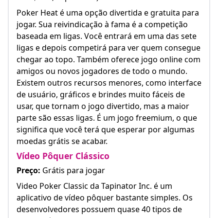
Poker Heat é uma opção divertida e gratuita para
jogar. Sua reivindicação à fama é a competição
baseada em ligas. Você entrará em uma das sete
ligas e depois competirá para ver quem consegue
chegar ao topo. Também oferece jogo online com
amigos ou novos jogadores de todo o mundo.
Existem outros recursos menores, como interface
de usuário, gráficos e brindes muito fáceis de
usar, que tornam o jogo divertido, mas a maior
parte são essas ligas. É um jogo freemium, o que
significa que você terá que esperar por algumas
moedas grátis se acabar.
Vídeo Pôquer Clássico
Preço:
Grátis para jogar
Video Poker Classic da Tapinator Inc. é um
aplicativo de vídeo pôquer bastante simples. Os
desenvolvedores possuem quase 40 tipos de