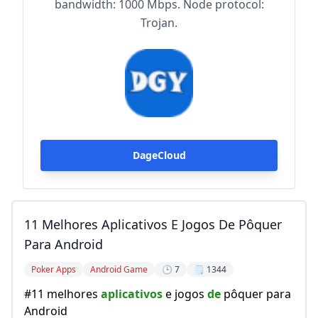
bandwidth: 1000 Mbps. Node protocol:
Trojan.
DageCloud
11 Melhores Aplicativos E Jogos De Pôquer
Para Android
Poker Apps
Android Game
🕒 7
🗒️ 1344
#11 melhores
aplicativos
e jogos
de
pôquer para
Android