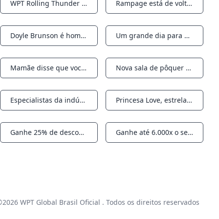
WPT Rolling Thunder Championship acontece de 23 a 26 de março em NorCal
Rampage está de volta! Poker Vlogger ganha um pote de $ 475.000 contra Nik Airball na mão ao vivo do Epic Hustler Casino
Notifications
Notifications
Doyle Brunson é homenageado, WPT e PokerStars ganham em grande no 5º Global Poker Awards Anual
Um grande dia para o pôquer: Legend of the Felt Barny Boatman completa longo caminho até o título do evento principal do EPT
Notifications
Notifications
Mamãe disse que você está fora! WPT Global lança série KO de mais de US$ 2 milhões
Nova sala de pôquer Venetian será inaugurada neste verão; Será o maior de Las Vegas
Notifications
Notifications
Especialistas da indústria: gerente e revendedor do WPT at Sea, Jason Gargac, vivendo o sonho
Princesa Love, estrela de reality shows, vence o Celebrity Poker Tour Invitational II em Las Vegas
Notifications
Notifications
Ganhe 25% de desconto no pacote WPT Voyage através da promoção relâmpago do Dia dos Namorados
Ganhe até 6.000x o seu buy-in jogando Global Spins no WPT Global
Notifications
Notifications
 ©2026
WPT Global Brasil Oficial
. Todos os direitos reservados