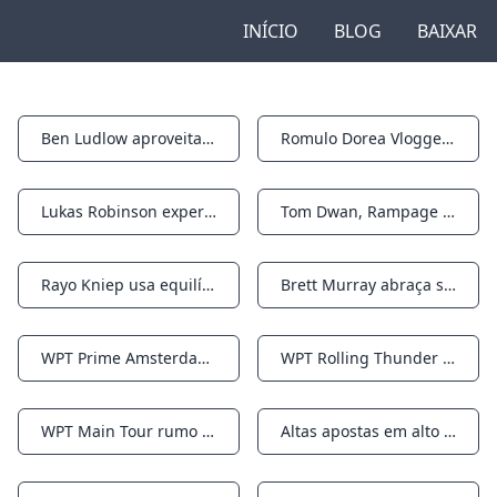
INÍCIO
BLOG
BAIXAR
Ben Ludlow aproveitando a onda de impulso para o WPT Voyage
Romulo Dorea Vlogger brasileiro está tudo menos perdido na tradução
Notifications
Notifications
Lukas Robinson experimentando a experiência de celebridades no WPT Voyage
Tom Dwan, Rampage confirmado para o jogo de 2024 milhões de dólares da HCL
Notifications
Notifications
Rayo Kniep usa equilíbrio para evitar o ‘lado negro’ do pôquer
Brett Murray abraça seu papel como “O Deus do Trovão”
Notifications
Notifications
WPT Prime Amsterdam premia seu campeão com € 208.095 hoje
WPT Rolling Thunder preparado para ainda mais momentos da história do poker
Notifications
Notifications
WPT Main Tour rumo a Macau pela primeira vez, de 20 a 24 de junho
Altas apostas em alto mar sempre fizeram parte do DNA do WPT
Notifications
Notifications