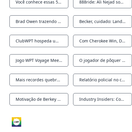
Você conhece essas 5 dicas principais para detectar indicadores de pôquer online?
888ride: Ali Nejad sobre pôquer, jatos particulares e day trading
Notifications
Notifications
Brad Owen trazendo o jogo Meet-Up para o WPT Seminole Hard Rock Poker Showdown
Becker, cuidado: Landon Tice envia evento Wynn Millions por US$ 32.025
Notifications
Notifications
ClubWPT hospeda um Mega Qualifier de segunda-feira; Os 25 melhores colocados vão em um cruzeiro de pôquer
Com Cherokee Win, Dan Lowery agora está a um anel do circuito WSOP do recorde
Notifications
Notifications
Jogo WPT Voyage Meet-Up oferece chance de ganhar uma vaga de US$ 5 mil para jogar de pijama
O jogador de pôquer high-stakes da Malásia, Kok Weng Beh, falece aos 42 anos
Notifications
Notifications
Mais recordes quebrados? Novos eventos? O que poderia estar na programação do WSOP 2024?
Relatório policial no caso de Anthony Zinno fornece respostas, mas algumas perguntas permanecem
Notifications
Notifications
Motivação de Berkey Diss? Jonathan Little ganha o título da PokerGO Cup; Negreanu se alegra
Industry Insiders: Conheça a gerente geral do WPT at Sea, Andrea DiBattista
Notifications
Notifications