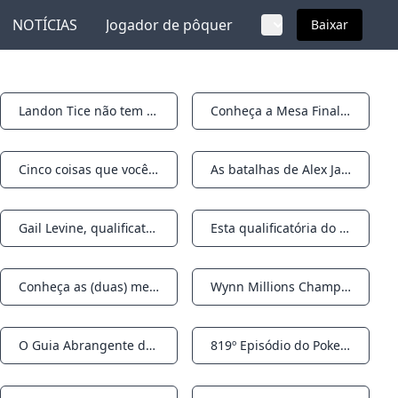
NOTÍCIAS
Jogador de pôquer
Baixar
Landon Tice não tem problema com Becker, só quer fazê-lo pagar
Conheça a Mesa Final do WPT Voyage Championship
Notifications
Notifications
Cinco coisas que você pode ter perdido no WPT Voyage
As batalhas de Alex Jauregui com Doug Polk lhe conferem o status de ‘Sicko’
Notifications
Notifications
Gail Levine, qualificatória do ClubWPT Rolling Thunder, quer que sua mesa acredite que ela não pode jogar
Esta qualificatória do WPT Voyage quer seu nome na Mike Sexton Champions Cup
Notifications
Notifications
Conheça as (duas) mesas finais do Massive Triton Jeju Main Event
Wynn Millions Championship termina com vencedor improvável
Notifications
Notifications
O Guia Abrangente do Jogador da World Series of Poker 2024
819º Episódio do PokerNews Podcast Relança com Vídeo Show; Kyna England e Mike Holtz novos co-apresentadores
Notifications
Notifications