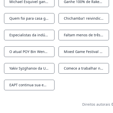
Michael Esquivel ganha férias com Destination RunGood Tunica Win ($ 55.321) *
Ganhe 100% de Rakeback no WPT Global durante todo o mês de março
Notifications
Notifications
Quem foi para casa grande no Venetian 2024 DeepStack Extravaganza I?
Chichamba1 reivindica a maior pontuação do WPT Global KO Series até agora
Notifications
Notifications
Especialistas da indústria: Paul Prouty II, gerente da sala de pôquer do WPT at Sea
Faltam menos de três semanas para o WPT Prime Amsterdam Festival 2024
Notifications
Notifications
O atual POY Bin Weng vence o Circuit Ring no WSOP Pompano Beach; Izadi vence principal
Mixed Game Festival VII em Las Vegas este mês para premiar pacote NAPT
Notifications
Notifications
Yakiv Syzghanov da Ucrânia ganha o Dream Ticket para o WPT World Championship
Comece a trabalhar nas tabelas de classificação do WPT Global Weekly Tournament
Notifications
Notifications
EAPT continua sua emocionante turnê de 2024 com parada em Madri
Notifications
Direitos autorais