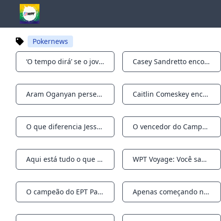
Pokernews
‘O tempo dirá’ se o jovem pistoleiro Travis Egbert não está apenas no aquecedor
Casey Sandretto encontra validação no WPT Rolling Thunder Victory
Notifications
Notifications
Aram Oganyan perseguiu a ação no WPT Voyage e ganhou seu título principal
Caitlin Comeskey encerra viagem ao WPT com um momento brilhante
Notifications
Notifications
O que diferencia Jesse Lonis é algo que você simplesmente não consegue ensinar
O vencedor do Campeonato Mundial do WPT, Dan Sepiol, se destaca na Rolling Thunder
Notifications
Notifications
Aqui está tudo o que você pode ter perdido em Triton Jeju
WPT Voyage: Você sabe quem partiu com o maior prêmio de pôquer no mar?
Notifications
Notifications
O campeão do EPT Paris, Barny Boatman, é revelado como o mais recente Team Pro do PokerStars
Apenas começando no pôquer: Ryan Estrada, jogador de pôquer da Flórida, falece
Notifications
Notifications