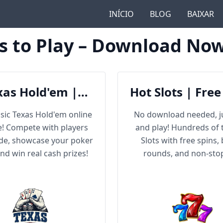
INÍCIO
BLOG
BAIXAR
 to Play – Download Now
xas Hold'em |
Hot Slots | Free
attle Online
Online
ssic Texas Hold'em online
No download needed, ju
e! Compete with players
and play! Hundreds of
de, showcase your poker
Slots with free spins,
 and win real cash prizes!
rounds, and non-stop