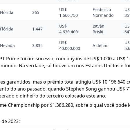
US$
Frederico
US
Flórida
365
1.660.750
Normando
35
US$
István
US
Flórida
1.447
4.630.400
Briski
64
US$
US
Nevada
3.835
A definir
40.000.000
5.
T Prime foi um sucesso, com buy-ins de US$ 1.000 a US$ 1
 mundo. Na verdade, só houve um nos Estados Unidos e fo
ões garantidos, mas o prêmio total atingiu US$ 10.196.640 
mento do ano passado, quando Stephen Song ganhou US$ 71
erado o dinheiro do terceiro colocado este ano.
ime Championship por $1.386.280, sobre o qual você pode l
 de 2023: