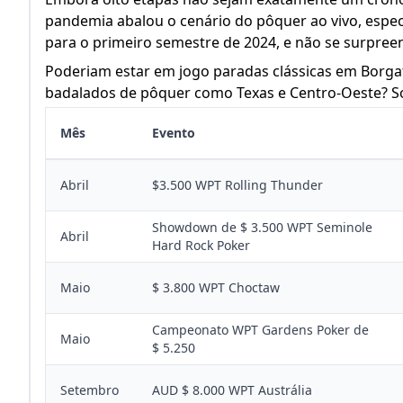
pandemia abalou o cenário do pôquer ao vivo, espe
para o primeiro semestre de 2024, e não se surpre
Poderiam estar em jogo paradas clássicas em Borga
badalados de pôquer como Texas e Centro-Oeste? Só 
Mês
Evento
Abril
$3.500 WPT Rolling Thunder
Showdown de $ 3.500 WPT Seminole
Abril
Hard Rock Poker
Maio
$ 3.800 WPT Choctaw
Campeonato WPT Gardens Poker de
Maio
$ 5.250
Setembro
AUD $ 8.000 WPT Austrália