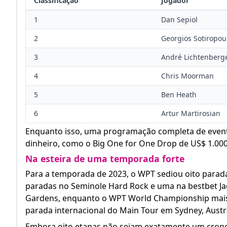
Classificação
Jogador
1
Dan Sepiol
2
Georgios Sotiropou
3
André Lichtenberg
4
Chris Moorman
5
Ben Heath
6
Artur Martirosian
Enquanto isso, uma programação completa de event
dinheiro, como o Big One for One Drop de US$ 1.00
Na esteira de uma temporada forte
Para a temporada de 2023, o WPT sediou oito paradas
paradas no Seminole Hard Rock e uma na bestbet Jac
Gardens, enquanto o WPT World Championship mais
parada internacional do Main Tour em Sydney, Austrá
Embora oito etapas não sejam exatamente um crono