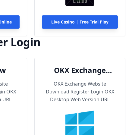
Online
Live Casino | Free Trial Play
r Login
ow
OKX Exchange
Backup URL
ite
OKX Exchange Website
gin OKX
Download Register Login OKX
n URL
Desktop Web Version URL