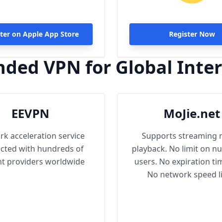
ter on Apple App Store
Register Now
ed VPN for Global Inter
EEVPN
MoJie.net
k acceleration service
Supports streaming 
cted with hundreds of
playback. No limit on n
t providers worldwide
users. No expiration tim
No network speed li