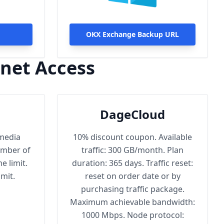
OKX Exchange Backup URL
net Access
DageCloud
media
10% discount coupon. Available
umber of
traffic: 300 GB/month. Plan
e limit.
duration: 365 days. Traffic reset:
mit.
reset on order date or by
purchasing traffic package.
Maximum achievable bandwidth:
1000 Mbps. Node protocol: