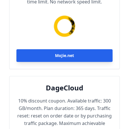
time limit. No network speed limit.
MoJie.net
DageCloud
10% discount coupon. Available traffic: 300
GB/month. Plan duration: 365 days. Traffic
reset: reset on order date or by purchasing
traffic package. Maximum achievable