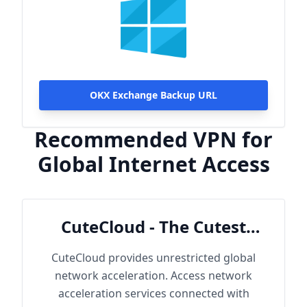
OKX Exchange Backup URL
Recommended VPN for
Global Internet Access
CuteCloud - The Cutest
Cloud
CuteCloud provides unrestricted global
network acceleration. Access network
acceleration services connected with