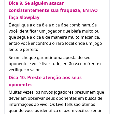
Dica 9. Se alguém atacar
consistentemente sua fraqueza, ENTÃO
faça Slowplay
É aqui que a dica 8 e a dica 6 se combinam. Se
você identificar um jogador que blefa muito ou
que segue a dica 8 de maneira muito mecânica,
então você encontrou o raro local onde um jogo
lento é perfeito.
Se um cheque garantir uma aposta do seu
oponente e você tiver tudo, então vá em frente e
verifique o valor.
Dica 10. Preste atenção aos seus
oponentes
Muitas vezes, os novos jogadores presumem que
deveriam observar seus oponentes em busca de
informações ao vivo. Os Live Tells são ótimos
quando você os identifica e fazem você se sentir