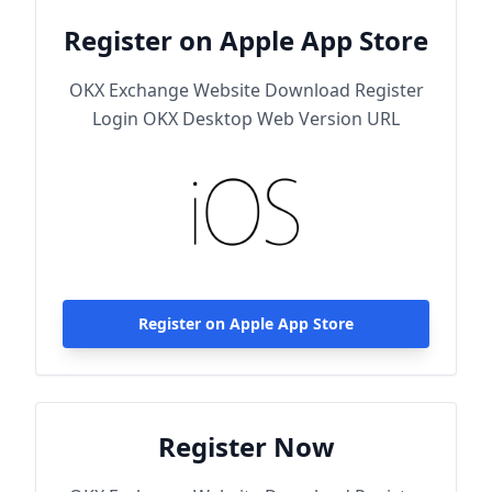
Register on Apple App Store
OKX Exchange Website Download Register
Login OKX Desktop Web Version URL
Register on Apple App Store
Register Now