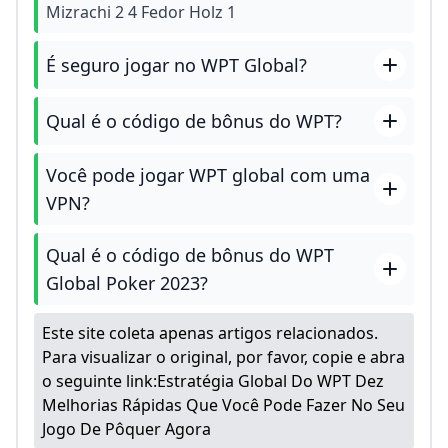
Mizrachi 2 4 Fedor Holz 1
É seguro jogar no WPT Global?
Qual é o código de bônus do WPT?
Você pode jogar WPT global com uma
VPN?
Qual é o código de bônus do WPT
Global Poker 2023?
Este site coleta apenas artigos relacionados.
Para visualizar o original, por favor, copie e abra
o seguinte link:
Estratégia Global Do WPT Dez
Melhorias Rápidas Que Você Pode Fazer No Seu
Jogo De Pôquer Agora