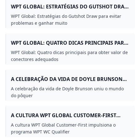
WPT GLOBAL: ESTRATÉGIAS DO GUTSHOT DRAW
PARA EVITAR PROBLEMAS E GANHAR MUITO
WPT Global: Estratégias do Gutshot Draw para evitar
problemas e ganhar muito
WPT GLOBAL: QUATRO DICAS PRINCIPAIS PARA
OBTER VALOR DE CONECTORES ADEQUADOS
WPT Global: Quatro dicas principais para obter valor de
conectores adequados
A CELEBRAÇÃO DA VIDA DE DOYLE BRUNSON
UNIU O MUNDO DO PÔQUER
A celebração da vida de Doyle Brunson uniu o mundo
do pôquer
A CULTURA WPT GLOBAL CUSTOMER-FIRST
IMPULSIONA O PROGRAMA WPT WC QUALIFIER
A cultura WPT Global Customer-First impulsiona o
programa WPT WC Qualifier