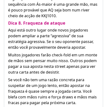
sequência com Ás-maior é uma grande mão, mas
é pouco provável que AQ seja bom num river
cheio de acção de KKJ1010.
Dica 8. Fraqueza de ataque
Aqui está outro lugar onde novos jogadores
podem ampliar a parte “agressiva” de sua
estratégia agressiva. Se o seu oponente passar,
então você provavelmente deveria apostar.
Muitos jogadores farão check-fold em um monte
de mãos sem pensar muito nisso. Outros podem
pagar a sua aposta nesta street apenas para ver
outra carta antes de desistir.
Se você não tem uma razão concreta para
suspeitar de um jogo lento, então apostar na
fraqueza é quase sempre a jogada certa. Você
blefa com mãos ruins e força draws e mãos mais
fracas para pagar pela próxima carta.