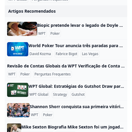
Artigos Recomendados
Biopic pretende levar o legado de Doyle Brunson para o cinema No mundo do pôquer, talvez nunca haja um nome que atraia o tipo de reverência e admiração como o de Doyle Brunson. O campeão do World Poker Tour e 10 vezes vencedor do bracelete da World Series of Poker já existia quando o Texas Holdem ganhou popularidade na década de 1970, quando Brunson se tornou campeão consecutivo do Main Event do WSOP. Nos mais de 50 anos seguintes, Brunson competiu nas apostas mais altas que o pôquer tinha a oferecer, obtendo sucesso onde e quando jogasse.
WPT
Poker
World Poker Tour anuncia três paradas para a temporada 2024 do WPT Prime O World Poker Tour (WPT), em colaboração com a TexaPoker, anunciou três paradas do WPT Prime na França e na Itália como parte de sua próxima temporada de 2024. WPT Prime Aix-en-Provence, Sanremo e Paris estão todos confirmados após estreias de sucesso em 2023. Embora seja natural que torneios com grandes buy-ins chamem a atenção da comunidade de pôquer, os eventos WPT Prime mais acessíveis merecem atenção especial. Os Main Events do WPT Prime custam 1.
David Kozma
Fabrice Bigot
Las Vegas
Revisão de Contas Globais da WPT Verificação de Conta Por que preciso verificar minha conta? Como um Operador licenciado que cumpre a lei e as regulamentações aplicáveis, precisamos estabelecer a identidade de nossos jogadores e, portanto, exigimos certa documentação para verificar sua Conta de Jogador. Quais documentos devo fornecer para a verificação da minha conta? Para a verificação da sua conta, precisaremos que você forneça documentos como um documento de identificação válido, passaporte, carteira de motorista, conta de serviços públicos, comprovante de depósitos e/ou outros documentos.
WPT
Poker
Perguntas Frequentes
WPT Global: Estratégias do Gutshot Draw para evitar problemas e ganhar muito É fácil ter problemas ao perseguir um tiro certeiro. Estas mãos requerem cuidado especial porque você está empatando com uma mão forte (e muitas vezes bem disfarçada) na forma de uma sequência. No entanto, a força potencial de um gutshot straight draw no flop só é percebida em uma pequena parte do tempo, cerca de 8,5% no turn e 16,5% no river. Estas probabilidades longas, combinadas com a força potencial da mão, podem torná-la atraente, mas cara.
WPT Global
Strategy
Gutshot
Shannon Shorr conquista sua primeira vitória no bracelete da carreira Sonhos tornam-se realidade. Todo jogador de pôquer sabe que o pôquer está cheio de altos e baixos. Para o veterano profissional de torneios Shannon Shorr, a noite de domingo proporcionou um dos pontos mais altos de sua carreira. Pouco depois das 2h, horário do Pacífico, Shorr estava no heads-up pelo bracelete contra Maxx mc4chess Coleman no evento WSOP Online $2,000 NLHE 6-Max e só precisava ganhar um flip para vencer o torneio e qual seria seu primeiro bracelete de ouro.
WPT
Poker
Mike Sexton Biografia Mike Sexton foi um jogador e comentarista de pôquer americano. Ele foi introduzido no Poker Hall of Fame em 2009. Ao longo de sua carreira, ele ganhou um bracelete da World Series of Poker (WSOP) e um título do World Poker Tour, e foi comentarista de longa data do World Poker Tour ao lado de Vince van Patten. Sexton faleceu em setembro de 2020 de câncer de próstata aos 72 anos.