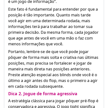
é um jogo de informação”.
Este fato é fundamental para entender por que a
posição é tão importante. Quanto mais tarde
você agir em uma determinada rodada, mais
informações terá para trabalhar ao tomar sua
primeira decisão. Da mesma forma, cada jogador
que age antes de você em uma mão o faz com
menos informações que você.
Portanto, lembre-se de que você pode jogar
pôquer de forma mais solta e criativa nas últimas
posições, mas precisa se fortalecer e jogar de
maneira mais direta nas posições anteriores.
Preste atenção especial aos blinds onde você é o
último a agir antes do flop, mas o primeiro a agir
em cada rodada subsequente.
Dica 2. Jogue de forma agressiva
A estratégia clássica para jogar pôquer pré-flop é
conservadora e agressiva. O jogo tight significa