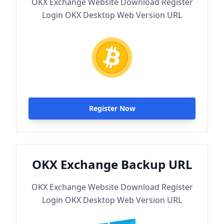
OKX Exchange Website Download Register
Login OKX Desktop Web Version URL
Register Now
OKX Exchange Backup URL
OKX Exchange Website Download Register
Login OKX Desktop Web Version URL