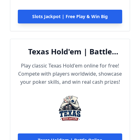
Slots Jackpot | Free Play & Win Big
Texas Hold'em | Battle
Online
Play classic Texas Hold'em online for free!
Compete with players worldwide, showcase
your poker skills, and win real cash prizes!