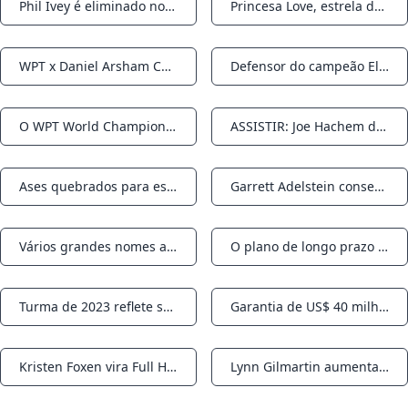
Phil Ivey é eliminado no dia 1 do $1M WPT Big One for One Drop
Princesa Love, estrela de reality show entre os 45 restantes no WPT World Championship
Notifications
Notifications
WPT x Daniel Arsham Celebrity Invitational apresenta o ator Neil Patrick Harris
Defensor do campeão Eliot Hudon fora; Naj Ajez lidera o Campeonato Mundial do WPT
Notifications
Notifications
O WPT World Championship terá um vencedor repetido?
ASSISTIR: Joe Hachem dobra Kings perto da bolha do WPT World Championship
Notifications
Notifications
Ases quebrados para estourar a bolha no dia 2 do WPT World Championship
Garrett Adelstein consegue outra vitória de seis dígitos no WPT Cash Game
Notifications
Notifications
Vários grandes nomes avançam após o primeiro dia do WPT World Championship
O plano de longo prazo do WPT se concretiza, diz Pliska após a sobreposição do Campeonato Mundial
Notifications
Notifications
Turma de 2023 reflete sobre ingressar no WPT Champions Club
Garantia de US$ 40 milhões ao seu alcance conforme o WPT World Championship se aproxima do dia 1d
Notifications
Notifications
Kristen Foxen vira Full House, mas está empatada no WPT Ladies Cash Game
Lynn Gilmartin aumenta a pilha no Dia 1b do WPT World Championship
Notifications
Notifications