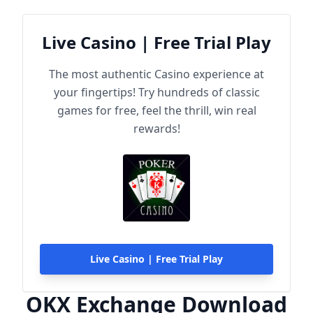
Live Casino | Free Trial Play
The most authentic Casino experience at
your fingertips! Try hundreds of classic
games for free, feel the thrill, win real
rewards!
Live Casino | Free Trial Play
OKX Exchange Download