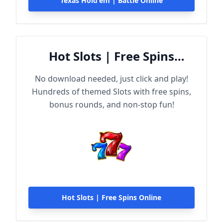
Texas Hold'em | Battle Online
Hot Slots | Free Spins
Online
No download needed, just click and play!
Hundreds of themed Slots with free spins,
bonus rounds, and non-stop fun!
Hot Slots | Free Spins Online