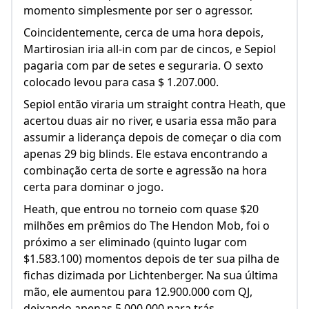
momento simplesmente por ser o agressor.
Coincidentemente, cerca de uma hora depois,
Martirosian iria all-in com par de cincos, e Sepiol
pagaria com par de setes e seguraria. O sexto
colocado levou para casa $ 1.207.000.
Sepiol então viraria um straight contra Heath, que
acertou duas air no river, e usaria essa mão para
assumir a liderança depois de começar o dia com
apenas 29 big blinds. Ele estava encontrando a
combinação certa de sorte e agressão na hora
certa para dominar o jogo.
Heath, que entrou no torneio com quase $20
milhões em prêmios do The Hendon Mob, foi o
próximo a ser eliminado (quinto lugar com
$1.583.100) momentos depois de ter sua pilha de
fichas dizimada por Lichtenberger. Na sua última
mão, ele aumentou para 12.900.000 com QJ,
deixando apenas 5.000.000 para trás.