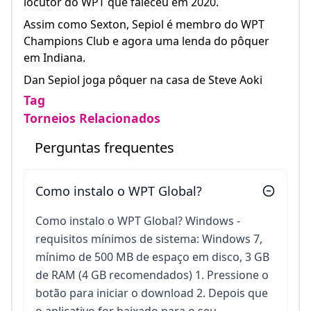
locutor do WPT que faleceu em 2020.
Assim como Sexton, Sepiol é membro do WPT
Champions Club e agora uma lenda do pôquer
em Indiana.
Dan Sepiol joga pôquer na casa de Steve Aoki
Tag
Torneios Relacionados
Perguntas frequentes
Como instalo o WPT Global?
Como instalo o WPT Global? Windows -
requisitos mínimos de sistema: Windows 7,
mínimo de 500 MB de espaço em disco, 3 GB
de RAM (4 GB recomendados) 1. Pressione o
botão para iniciar o download 2. Depois que