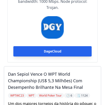
bandwidth: 1000 Mbps. Node protocol:
Trojan.
DageCloud
Dan Sepiol Vence O WPT World
Championship (US$ 5,3 Milhões) Com
Desempenho Brilhante Na Mesa Final
WPTWC23
WPT
World Poker Tour
🕒 6
🗒️ 1124
Um dos maiores torneios da história do pôquer, o