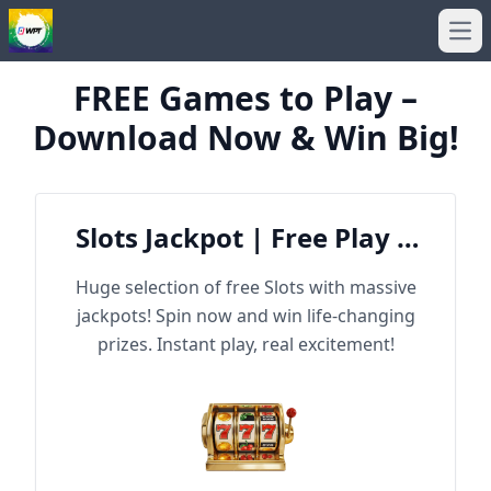
Ope
FREE Games to Play –
Download Now & Win Big!
Slots Jackpot | Free Play &
Win Big
Huge selection of free Slots with massive
jackpots! Spin now and win life-changing
prizes. Instant play, real excitement!