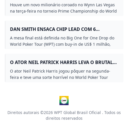
CHAMPIONSHIP POR US$ 1.386.280
Houve um novo milionário coroado no Wynn Las Vegas
na terça-feira no torneio Prime Championship do World
Poker Tour (WPT) com buy-in de US$ 1.100.
DAN SMITH ENSACA CHIP LEAD COM 6
RESTANTES NO WPT BIG ONE FOR ONE DROP
A mesa final está definida no Big One for One Drop do
World Poker Tour (WPT) com buy-in de US$ 1 milhão,
mas a bolha do dinheiro em Wynn ainda não estourou.
O ATOR NEIL PATRICK HARRIS LEVA O BRUTAL
COOLER NO WPT CELEBRITY POKER
O ator Neil Patrick Harris jogou pôquer na segunda-
TOURNAMENT
feira e teve uma sorte horrível no World Poker Tour
Celebrity Invitational no Wynn Las Vegas.
Direitos autorais ©2026
WPT Global Brasil Oficial
. Todos os
direitos reservados