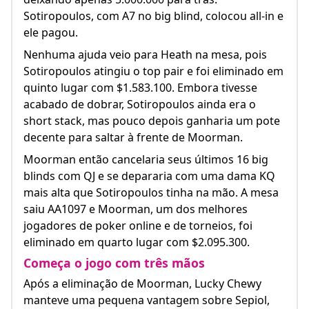
Sotiropoulos, com A7 no big blind, colocou all-in e
ele pagou.
Nenhuma ajuda veio para Heath na mesa, pois
Sotiropoulos atingiu o top pair e foi eliminado em
quinto lugar com $1.583.100. Embora tivesse
acabado de dobrar, Sotiropoulos ainda era o
short stack, mas pouco depois ganharia um pote
decente para saltar à frente de Moorman.
Moorman então cancelaria seus últimos 16 big
blinds com QJ e se depararia com uma dama KQ
mais alta que Sotiropoulos tinha na mão. A mesa
saiu AA1097 e Moorman, um dos melhores
jogadores de poker online e de torneios, foi
eliminado em quarto lugar com $2.095.300.
Começa o jogo com três mãos
Após a eliminação de Moorman, Lucky Chewy
manteve uma pequena vantagem sobre Sepiol,