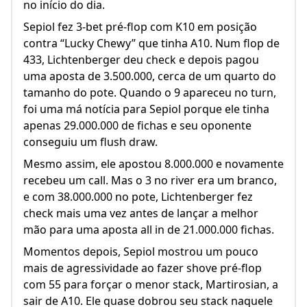
no início do dia.
Sepiol fez 3-bet pré-flop com K10 em posição
contra “Lucky Chewy” que tinha A10. Num flop de
433, Lichtenberger deu check e depois pagou
uma aposta de 3.500.000, cerca de um quarto do
tamanho do pote. Quando o 9 apareceu no turn,
foi uma má notícia para Sepiol porque ele tinha
apenas 29.000.000 de fichas e seu oponente
conseguiu um flush draw.
Mesmo assim, ele apostou 8.000.000 e novamente
recebeu um call. Mas o 3 no river era um branco,
e com 38.000.000 no pote, Lichtenberger fez
check mais uma vez antes de lançar a melhor
mão para uma aposta all in de 21.000.000 fichas.
Momentos depois, Sepiol mostrou um pouco
mais de agressividade ao fazer shove pré-flop
com 55 para forçar o menor stack, Martirosian, a
sair de A10. Ele quase dobrou seu stack naquele