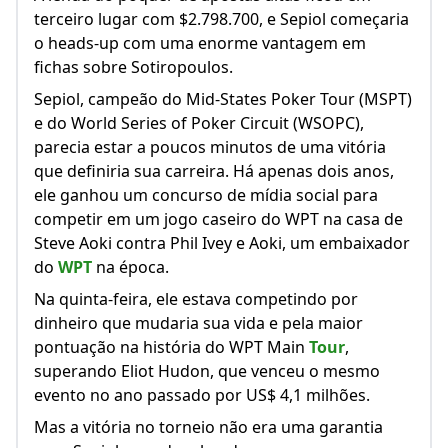
terceiro lugar com $2.798.700, e Sepiol começaria
o heads-up com uma enorme vantagem em
fichas sobre Sotiropoulos.
Sepiol, campeão do Mid-States Poker Tour (MSPT)
e do World Series of Poker Circuit (WSOPC),
parecia estar a poucos minutos de uma vitória
que definiria sua carreira. Há apenas dois anos,
ele ganhou um concurso de mídia social para
competir em um jogo caseiro do WPT na casa de
Steve Aoki contra Phil Ivey e Aoki, um embaixador
do
WPT
na época.
Na quinta-feira, ele estava competindo por
dinheiro que mudaria sua vida e pela maior
pontuação na história do WPT Main
Tour
,
superando Eliot Hudon, que venceu o mesmo
evento no ano passado por US$ 4,1 milhões.
Mas a vitória no torneio não era uma garantia