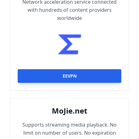
Network acceleration service connected
with hundreds of content providers
worldwide
EEVPN
MoJie.net
Supports streaming media playback. No
limit on number of users. No expiration