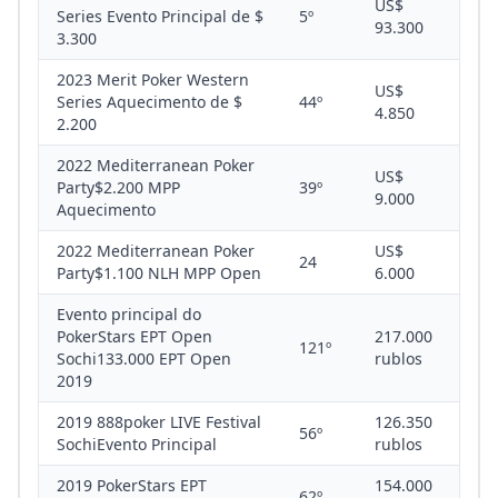
US$
Series Evento Principal de $
5º
93.300
3.300
2023 Merit Poker Western
US$
Series Aquecimento de $
44º
4.850
2.200
2022 Mediterranean Poker
US$
Party$2.200 MPP
39º
9.000
Aquecimento
2022 Mediterranean Poker
US$
24
Party$1.100 NLH MPP Open
6.000
Evento principal do
PokerStars EPT Open
217.000
121º
Sochi133.000 EPT Open
rublos
2019
2019 888poker LIVE Festival
126.350
56º
SochiEvento Principal
rublos
2019 PokerStars EPT
154.000
62º