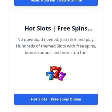
Texas Hold'em | Battle Online
Hot Slots | Free Spins
Online
No download needed, just click and play!
Hundreds of themed Slots with free spins,
bonus rounds, and non-stop fun!
Hot Slots | Free Spins Online