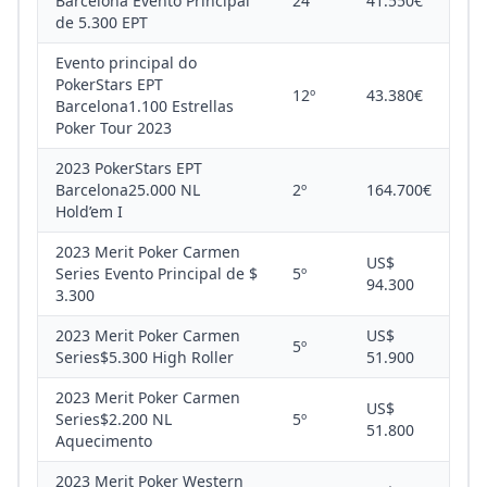
Barcelona Evento Principal
24
41.550€
de 5.300 EPT
Evento principal do
PokerStars EPT
12º
43.380€
Barcelona1.100 Estrellas
Poker Tour 2023
2023 PokerStars EPT
Barcelona25.000 NL
2º
164.700€
Hold’em I
2023 Merit Poker Carmen
US$
Series Evento Principal de $
5º
94.300
3.300
2023 Merit Poker Carmen
US$
5º
Series$5.300 High Roller
51.900
2023 Merit Poker Carmen
US$
Series$2.200 NL
5º
51.800
Aquecimento
2023 Merit Poker Western