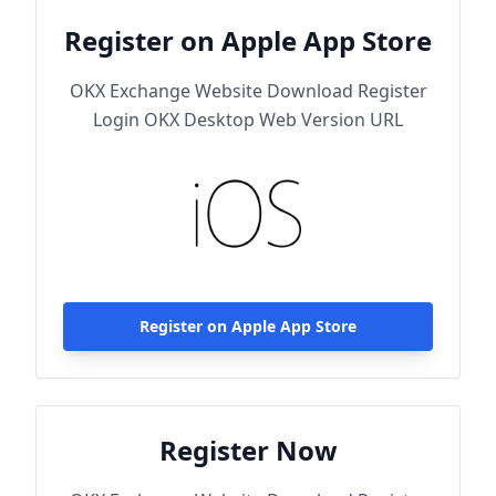
Register on Apple App Store
OKX Exchange Website Download Register
Login OKX Desktop Web Version URL
Register on Apple App Store
Register Now