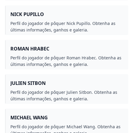
NICK PUPILLO
Perfil do jogador de pôquer Nick Pupillo. Obtenha as
últimas informações, ganhos e galeria.
ROMAN HRABEC
Perfil do jogador de pôquer Roman Hrabec. Obtenha as
últimas informações, ganhos e galeria.
JULIEN SITBON
Perfil do jogador de pôquer Julien Sitbon. Obtenha as
últimas informações, ganhos e galeria.
MICHAEL WANG
Perfil do jogador de pôquer Michael Wang. Obtenha as