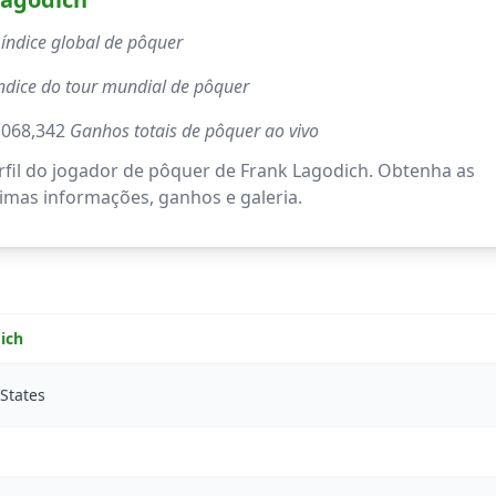
3
índice global de pôquer
ndice do tour mundial de pôquer
,068,342
Ganhos totais de pôquer ao vivo
rfil do jogador de pôquer de Frank Lagodich. Obtenha as
timas informações, ganhos e galeria.
ich
States