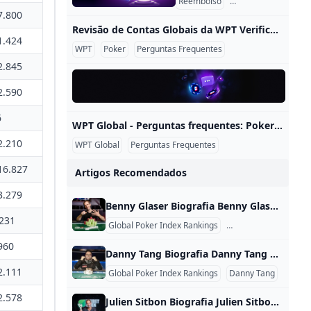
Reembolso
WPT Global
7.800
Revisão de Contas Globais da WPT Verificação de Conta Por que preciso verificar minha conta? Como um Operador licenciado que cumpre a lei e as regulamentações aplicáveis, precisamos estabelecer a identidade de nossos jogadores e, portanto, exigimos certa documentação para verificar sua Conta de Jogador. Quais documentos devo fornecer para a verificação da minha conta? Para a verificação da sua conta, precisaremos que você forneça documentos como um documento de identificação válido, passaporte, carteira de motorista, conta de serviços públicos, comprovante de depósitos e/ou outros documentos.
1.424
WPT
Poker
Perguntas Frequentes
2.845
WPT G
2.590
WPT G
6
WPT Global - Perguntas frequentes: Poker online Adam Pliska, Presidente e CEO &nbsp; Graduado na Escola de Cinema da Universidade do Sul da Califórnia e na Faculdade de Direito da Universidade da Califórnia, Boalt Hall, Adam está na World Poker Tour desde 2003. Como presidente, Adam supervisiona todo o WPT, desde eventos ao vivo até serviços online e transmissões televisivas, e foi nomeado a Pessoa do Ano da Indústria do Poker American Poker Awards em 2014.
2.210
WPT Global
Perguntas Frequentes
16.827
Artigos Recomendados
3.279
Benny Glaser Biografia Benny Glaser é um jogador de pôquer britânico. Ao longo de sua carreira, ele ganhou cinco braceletes da World Series of Poker (WSOP) e acumulou mais de US$ 7 milhões em ganhos ao vivo. Em 2022, ele também terminou em segundo lugar no WPT World Championship em Wynn por US$ 2,8 milhões. Ele também ganhou 24 títulos SCOOP e WCOOP no PokerStars e é amplamente conhecido como um dos melhores jogadores de pôquer britânicos.
.231
Global Poker Index Rankings
Benny Glaser
960
Danny Tang Biografia Danny Tang é embaixador do Natural8 e vencedor de um bracelete WSOP. Consistentemente classificado como um dos melhores jogadores asiáticos, Tang alcançou grandes alturas ao longo de sua carreira e continua subindo. Leia mais: Conhecendo o embaixador do Natural8 e campeão do WSOP Danny Tang Conquistas de pôquer Tang passou grande parte de seu início de carreira jogando na Inglaterra, incluindo um 2º lugar no $ 1.100 partypoker WPT National Main Event por $ 130.
2.111
Global Poker Index Rankings
Danny Tang
2.578
Julien Sitbon Biografia Julien Sitbon é um jogador de pôquer francês com mais de $ 2.000.000 em ganhos vitalícios. Em 2015, ele ganhou o Unibet Open Cannes por 80.000. Em 2018, ele perdeu por pouco um bracelete da WSOP, terminando em quarto lugar no Evento #6 da WSOPE: 1.650 NLH/PLO Mixed Event para 25.618. Ele perdeu por pouco um anel do Aussie Millions dois anos depois, após terminar em segundo no Evento #2: $2.