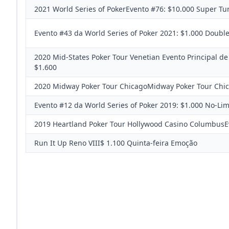
2021 World Series of PokerEvento #76: $10.000 Super Tu
Evento #43 da World Series of Poker 2021: $1.000 Double
2020 Mid-States Poker Tour Venetian Evento Principal d
$1.600
2020 Midway Poker Tour ChicagoMidway Poker Tour Chica
Evento #12 da World Series of Poker 2019: $1.000 No-Li
2019 Heartland Poker Tour Hollywood Casino ColumbusEv
Run It Up Reno VIII$ 1.100 Quinta-feira Emoção