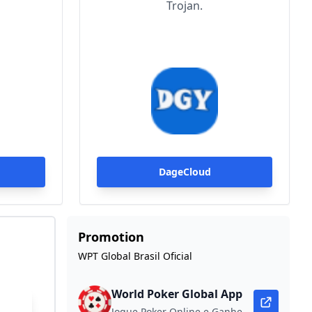
Trojan.
DageCloud
Promotion
WPT Global Brasil Oficial
World Poker Global App
Jogue Poker Online e Ganhe Dinheiro Real.