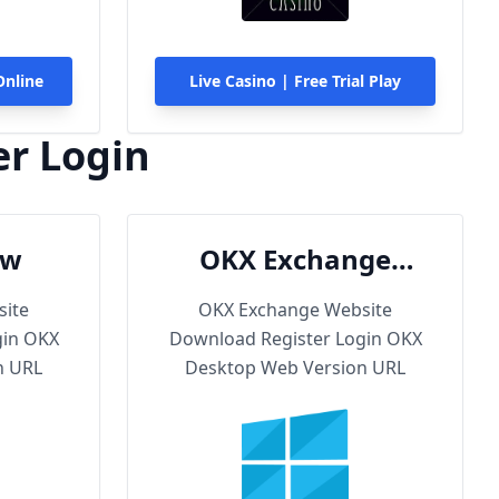
Online
Live Casino | Free Trial Play
r Login
ow
OKX Exchange
Backup URL
ite
OKX Exchange Website
gin OKX
Download Register Login OKX
n URL
Desktop Web Version URL