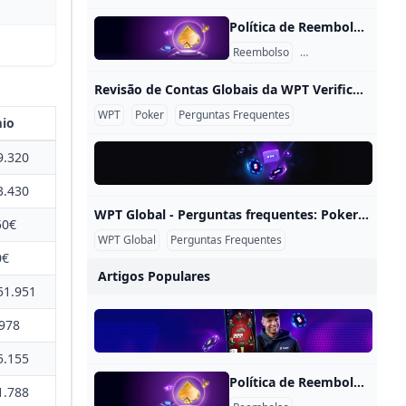
Política de Reembolso da WPT Global Política de Reembolso da WPT Global Introdução Bem-vindo(a) ao evento da WPT Global! Valorizamos imensamente a experiência dos participantes e queremos garantir que você obtenha resultados satisfatórios durante o evento. Com o intuito de proteger seus direitos, estabelecemos a seguinte política de reembolso para fornecer soluções correspondentes quando necessário. Resumo da política de reembolso A WPT Global está comprometida em fornecer uma política de reembolso justa e transparente, permitindo que os participantes obtenham reembolso em circunstâncias específicas.
Reembolso
WPT Global
Revisão de Contas Globais da WPT Verificação de Conta Por que preciso verificar minha conta? Como um Operador licenciado que cumpre a lei e as regulamentações aplicáveis, precisamos estabelecer a identidade de nossos jogadores e, portanto, exigimos certa documentação para verificar sua Conta de Jogador. Quais documentos devo fornecer para a verificação da minha conta? Para a verificação da sua conta, precisaremos que você forneça documentos como um documento de identificação válido, passaporte, carteira de motorista, conta de serviços públicos, comprovante de depósitos e/ou outros documentos.
WPT
Poker
Perguntas Frequentes
io
WPT G
9.320
WPT G
3.430
WPT Global - Perguntas frequentes: Poker online Adam Pliska, Presidente e CEO &nbsp; Graduado na Escola de Cinema da Universidade do Sul da Califórnia e na Faculdade de Direito da Universidade da Califórnia, Boalt Hall, Adam está na World Poker Tour desde 2003. Como presidente, Adam supervisiona todo o WPT, desde eventos ao vivo até serviços online e transmissões televisivas, e foi nomeado a Pessoa do Ano da Indústria do Poker American Poker Awards em 2014.
50€
WPT Global
Perguntas Frequentes
0€
Artigos Populares
51.951
Entre
.978
Conta
5.155
Política de Reembolso da WPT Global Política de Reembolso da WPT Global Introdução Bem-vindo(a) ao evento da WPT Global! Valorizamos imensamente a experiência dos participantes e queremos garantir que você obtenha resultados satisfatórios durante o evento. Com o intuito de proteger seus direitos, estabelecemos a seguinte política de reembolso para fornecer soluções correspondentes quando necessário. Resumo da política de reembolso A WPT Global está comprometida em fornecer uma política de reembolso justa e transparente, permitindo que os participantes obtenham reembolso em circunstâncias específicas.
1.788