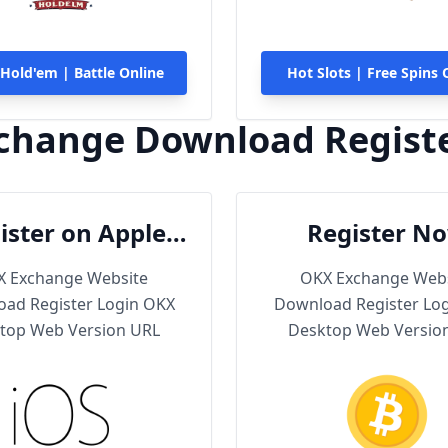
 Hold'em | Battle Online
Hot Slots | Free Spins 
change Download Registe
ister on Apple
Register N
App Store
X Exchange Website
OKX Exchange Webs
ad Register Login OKX
Download Register Lo
top Web Version URL
Desktop Web Versio