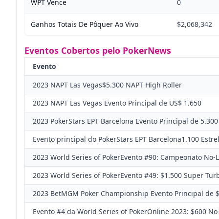
WPT Vence
0
Ganhos Totais De Pôquer Ao Vivo
$2,068,342
Eventos Cobertos pelo PokerNews
Evento
2023 NAPT Las Vegas$5.300 NAPT High Roller
2023 NAPT Las Vegas Evento Principal de US$ 1.650
2023 PokerStars EPT Barcelona Evento Principal de 5.300
Evento principal do PokerStars EPT Barcelona1.100 Estre
2023 World Series of PokerEvento #90: Campeonato No-L
2023 World Series of PokerEvento #49: $1.500 Super Tur
2023 BetMGM Poker Championship Evento Principal de $
Evento #4 da World Series of PokerOnline 2023: $600 No