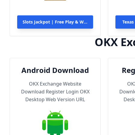
Slots Jackpot | Free Play & Win
Texas
Big
OKX Ex
Android Download
Reg
OKX Exchange Website
OK
Download Register Login OKX
Downlo
Desktop Web Version URL
Desk