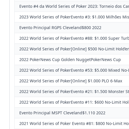
Evento #4 da World Series of Poker 2023: Torneio dos C
2023 World Series of PokerEvento #3: $1.000 Milhões Mis
Evento Principal RGPS Cleveland$800 2022
2022 World Series of PokerEvento #88: $1.000 Super Tur
2022 World Series of Poker[Online] $500 No-Limit Hold’
2022 PokerNews Cup Golden NuggetPokerNews Cup
2022 World Series of PokerEvento #53: $5.000 Mixed No-
2022 World Series of Poker[Online] $1.000 PLO 6-Max
2022 World Series of PokerEvento #21: $1.500 Monster S
2022 World Series of PokerEvento #11: $600 No-Limit Ho
Evento Principal MSPT Cleveland$1.110 2022
2021 World Series of Poker Evento #81: $800 No-Limit H