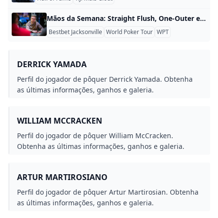
Mãos da Semana: Straight Flush, One-Outer e Neeme Bursts WPT bestbet Scramble Bubble O bestbet Scramble do World Poker Tour (WPT) com buy-in de US$ 5.000 no bestbet Jacksonville da Flórida atraiu 365 entradas e pagou um prêmio total de US$ 1.660.750. Frederic Normand saiu vitorioso e conquistou o prêmio principal de $351.650, embora seu caminho para a vitória não tenha sido fácil. Para esta edição da nossa série &ldquo;Mãos da Semana&rdquo;, trazemos para você algumas das maiores e mais interessantes mãos do WPT bestbet Scramble.
Bestbet Jacksonville
World Poker Tour
WPT
DERRICK YAMADA
Perfil do jogador de pôquer Derrick Yamada. Obtenha
as últimas informações, ganhos e galeria.
WILLIAM MCCRACKEN
Perfil do jogador de pôquer William McCracken.
Obtenha as últimas informações, ganhos e galeria.
ARTUR MARTIROSIANO
Perfil do jogador de pôquer Artur Martirosian. Obtenha
as últimas informações, ganhos e galeria.