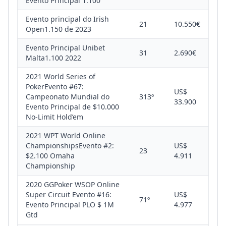
Evento Principal 1.100
Evento principal do Irish
21
10.550€
Open1.150 de 2023
Evento Principal Unibet
31
2.690€
Malta1.100 2022
2021 World Series of
PokerEvento #67:
US$
Campeonato Mundial do
313º
33.900
Evento Principal de $10.000
No-Limit Hold’em
2021 WPT World Online
ChampionshipsEvento #2:
US$
23
$2.100 Omaha
4.911
Championship
2020 GGPoker WSOP Online
Super Circuit Evento #16:
US$
71º
Evento Principal PLO $ 1M
4.977
Gtd