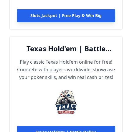
Slots Jackpot | Free Play & Win Big
Texas Hold'em | Battle
Online
Play classic Texas Hold'em online for free!
Compete with players worldwide, showcase
your poker skills, and win real cash prizes!