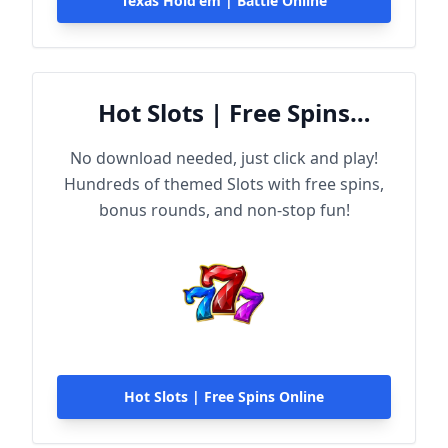
Texas Hold'em | Battle Online
Hot Slots | Free Spins
Online
No download needed, just click and play!
Hundreds of themed Slots with free spins,
bonus rounds, and non-stop fun!
Hot Slots | Free Spins Online