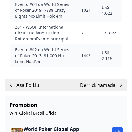
Evento #64 da World Series
US$
of Poker 2019: $888 Crazy
1021º
1.622
Eights No-Limit Hold’em
2017 WSOP International
Circuit Holland Casino
7º
13.806€
RotterdamEvento principal
Evento #42 da World Series
US$
of Poker 2013: $1.000 No-
144º
2.116
Limit Hold’em
Asa Po Liu
Derrick Yamada
Promotion
WPT Global Brasil Oficial
World Poker Global App