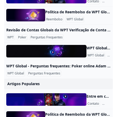
Contato
WPT Glob
Política de Reembolso da WPT Global Política de Reembolso da WPT Global Introdução Bem-vindo(a) ao evento da WPT Global! Valorizamos imensamente a experiência dos participantes e queremos garantir que você obtenha resultados satisfatórios durante o evento. Com o intuito de proteger seus direitos, estabelecemos a seguinte política de reembolso para fornecer soluções correspondentes quando necessário. Resumo da política de reembolso A WPT Global está comprometida em fornecer uma política de reembolso justa e transparente, permitindo que os participantes obtenham reembolso em circunstâncias específicas.
Reembolso
WPT Global
Revisão de Contas Globais da WPT Verificação de Conta Por que preciso verificar minha conta? Como um Operador licenciado que cumpre a lei e as regulamentações aplicáveis, precisamos estabelecer a identidade de nossos jogadores e, portanto, exigimos certa documentação para verificar sua Conta de Jogador. Quais documentos devo fornecer para a verificação da minha conta? Para a verificação da sua conta, precisaremos que você forneça documentos como um documento de identificação válido, passaporte, carteira de motorista, conta de serviços públicos, comprovante de depósitos e/ou outros documentos.
WPT
Poker
Perguntas Frequentes
WPT Global - Perguntas frequentes: Poker online WPT Global - Perguntas frequentes: Poker online Minha conta Como posso começar a jogar? Para jogar no WPT Global, por favor, baixe e instale o aplicativo em seu dispositivo. Depois de concluído esse passo, você pode registrar uma Conta de Jogador, aceitar nossos Termos e Condições e Política de Privacidade e depositar fundos para começar a jogar. Como posso alterar meus dados pessoais? Se você cometeu um erro durante o registro ou se seus dados pessoais mudaram, por favor, entre em contato conosco pelo e-mail customercare@wptglobal.
WPT Global
Pergu
WPT Global - Perguntas frequentes: Poker online Adam Pliska, Presidente e CEO &nbsp; Graduado na Escola de Cinema da Universidade do Sul da Califórnia e na Faculdade de Direito da Universidade da Califórnia, Boalt Hall, Adam está na World Poker Tour desde 2003. Como presidente, Adam supervisiona todo o WPT, desde eventos ao vivo até serviços online e transmissões televisivas, e foi nomeado a Pessoa do Ano da Indústria do Poker American Poker Awards em 2014.
WPT Global
Perguntas Frequentes
Artigos Populares
Entre em contato com a WPT Global Entre em contato Nossos dedicados agentes de atendimento ao cliente ficarão felizes em ajudá-lo(a) com qualquer pergunta. Por favor, envie-nos um e-mail para
Contato
WPT Glob
Política de Reembolso da WPT Global Política de Reembolso da WPT Global Introdução Bem-vindo(a) ao evento da WPT Global! Valorizamos imensamente a experiência dos participantes e queremos garantir que você obtenha resultados satisfatórios durante o evento. Com o intuito de proteger seus direitos, estabelecemos a seguinte política de reembolso para fornecer soluções correspondentes quando necessário. Resumo da política de reembolso A WPT Global está comprometida em fornecer uma política de reembolso justa e transparente, permitindo que os participantes obtenham reembolso em circunstâncias específicas.