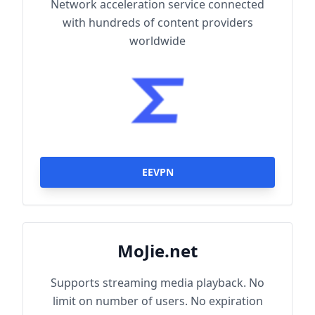
Network acceleration service connected
with hundreds of content providers
worldwide
EEVPN
MoJie.net
Supports streaming media playback. No
limit on number of users. No expiration