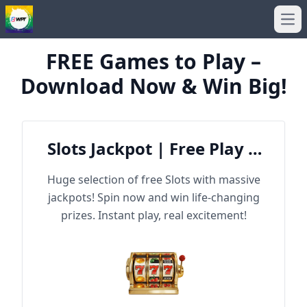
Ope
FREE Games to Play –
Download Now & Win Big!
Slots Jackpot | Free Play &
Win Big
Huge selection of free Slots with massive
jackpots! Spin now and win life-changing
prizes. Instant play, real excitement!