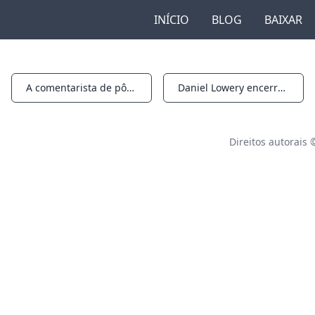
INÍCIO
BLOG
BAIXAR
A comentarista de pôquer Kasey Lyn Mills ganha dois anéis no WSOPC Choctaw
Daniel Lowery encerra ano de carreira com vitória de veteranos do WPT poucas semanas depois de completar 50 anos
Notifications
Notifications
Direitos autorais