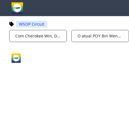
WSOP Circuit
Com Cherokee Win, Dan Lowery agora está a um anel do circuito WSOP do recorde
O atual POY Bin Weng vence o Circuit Ring no WSOP Pompano Beach; Izadi vence principal
Notifications
Notifications