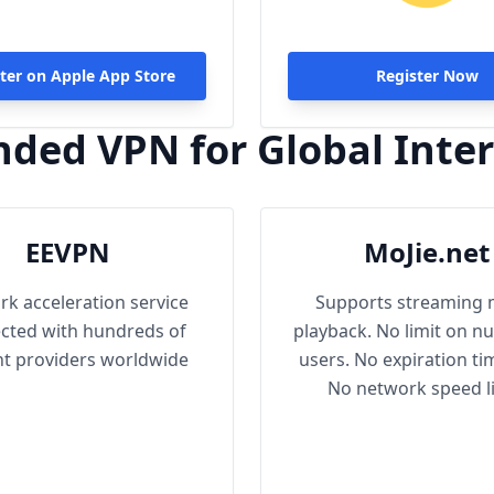
ter on Apple App Store
Register Now
ed VPN for Global Inter
EEVPN
MoJie.net
k acceleration service
Supports streaming 
cted with hundreds of
playback. No limit on n
t providers worldwide
users. No expiration tim
No network speed li