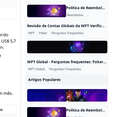
Política de Reembolso da WPT Global Política de Reembolso da WPT Global Introdução Bem-vindo(a) ao evento da WPT Global! Valorizamos imensamente a experiência dos participantes e queremos garantir que você obtenha resultados satisfatórios durante o evento. Com o intuito de proteger seus direitos, estabelecemos a seguinte política de reembolso para fornecer soluções correspondentes quando necessário. Resumo da política de reembolso A WPT Global está comprometida em fornecer uma política de reembolso justa e transparente, permitindo que os participantes obtenham reembolso em circunstâncias específicas.
Reembolso
WPT Global
Revisão de Contas Globais da WPT Verificação de Conta Por que preciso verificar minha conta? Como um Operador licenciado que cumpre a lei e as regulamentações aplicáveis, precisamos estabelecer a identidade de nossos jogadores e, portanto, exigimos certa documentação para verificar sua Conta de Jogador. Quais documentos devo fornecer para a verificação da minha conta? Para a verificação da sua conta, precisaremos que você forneça documentos como um documento de identificação válido, passaporte, carteira de motorista, conta de serviços públicos, comprovante de depósitos e/ou outros documentos.
WPT
Poker
Perguntas Frequentes
cordo
 US$ 5,7
WPT G
n.
WPT G
e
WPT Global - Perguntas frequentes: Poker online Adam Pliska, Presidente e CEO &nbsp; Graduado na Escola de Cinema da Universidade do Sul da Califórnia e na Faculdade de Direito da Universidade da Califórnia, Boalt Hall, Adam está na World Poker Tour desde 2003. Como presidente, Adam supervisiona todo o WPT, desde eventos ao vivo até serviços online e transmissões televisivas, e foi nomeado a Pessoa do Ano da Indústria do Poker American Poker Awards em 2014.
WPT Global
Perguntas Frequentes
Artigos Populares
Entre
um mês.
Conta
io
Política de Reembolso da WPT Global Política de Reembolso da WPT Global Introdução Bem-vindo(a) ao evento da WPT Global! Valorizamos imensamente a experiência dos participantes e queremos garantir que você obtenha resultados satisfatórios durante o evento. Com o intuito de proteger seus direitos, estabelecemos a seguinte política de reembolso para fornecer soluções correspondentes quando necessário. Resumo da política de reembolso A WPT Global está comprometida em fornecer uma política de reembolso justa e transparente, permitindo que os participantes obtenham reembolso em circunstâncias específicas.