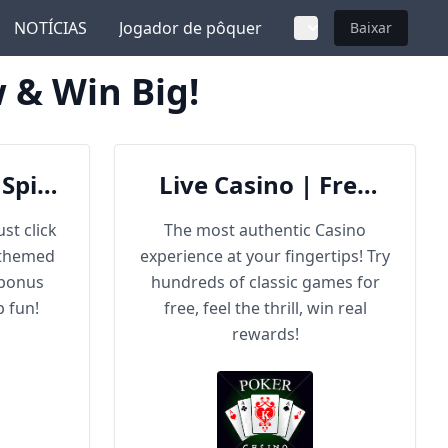
NOTÍCIAS
Jogador de pôquer
Baixar
 & Win Big!
 Spins
Live Casino | Free
Trial Play
st click
The most authentic Casino
 themed
experience at your fingertips! Try
 bonus
hundreds of classic games for
 fun!
free, feel the thrill, win real
rewards!