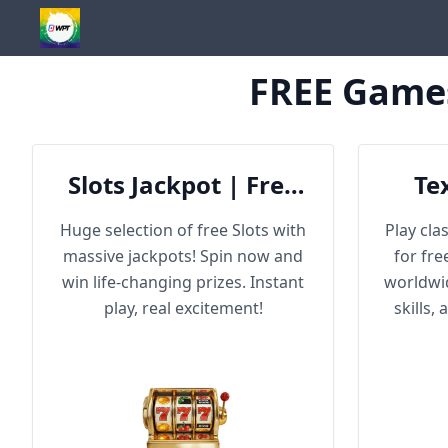
FREE Games
Slots Jackpot | Free
Te
Play & Win Big
B
Huge selection of free Slots with
Play cla
massive jackpots! Spin now and
for fre
win life-changing prizes. Instant
worldwi
play, real excitement!
skills,