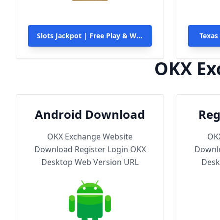
Slots Jackpot | Free Play & Win
Texas
Big
OKX Ex
Android Download
Reg
OKX Exchange Website
OK
Download Register Login OKX
Downlo
Desktop Web Version URL
Desk