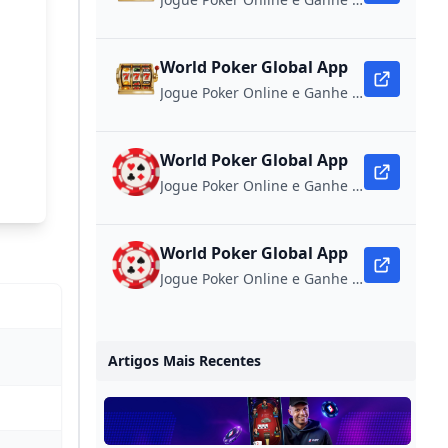
World Poker Global App
Jogue Poker Online e Ganhe Dinheiro Real.
World Poker Global App
Jogue Poker Online e Ganhe Dinheiro Real.
World Poker Global App
Jogue Poker Online e Ganhe Dinheiro Real.
Artigos Mais Recentes
Entre
Conta