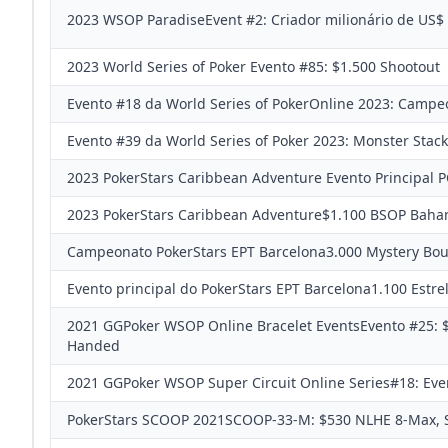
2023 WSOP ParadiseEvent #2: Criador milionário de US$
2023 World Series of Poker Evento #85: $1.500 Shootout
Evento #18 da World Series of PokerOnline 2023: Campe
Evento #39 da World Series of Poker 2023: Monster Stac
2023 PokerStars Caribbean Adventure Evento Principal 
2023 PokerStars Caribbean Adventure$1.100 BSOP Baham
Campeonato PokerStars EPT Barcelona3.000 Mystery Bou
Evento principal do PokerStars EPT Barcelona1.100 Estre
2021 GGPoker WSOP Online Bracelet EventsEvento #25: 
Handed
2021 GGPoker WSOP Super Circuit Online Series#18: Eve
PokerStars SCOOP 2021SCOOP-33-M: $530 NLHE 8-Max, S