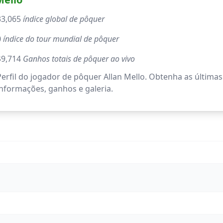
33,065
índice global de pôquer
0
índice do tour mundial de pôquer
$9,714
Ganhos totais de pôquer ao vivo
Perfil do jogador de pôquer Allan Mello. Obtenha as últimas
informações, ganhos e galeria.