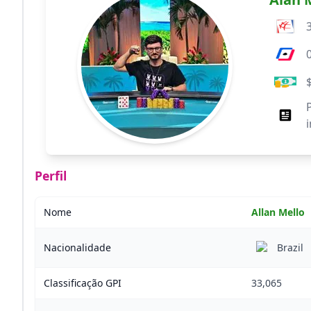
Perfil
Nome
Allan Mello
Nacionalidade
Brazil
Classificação GPI
33,065