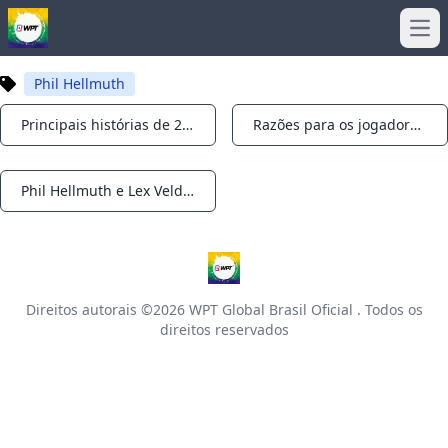
Ope
Phil Hellmuth
Principais histórias de 2023, nº 1: o mundo do pôquer perde seu padrinho, Doyle Brunson
Razões para os jogadores de pôquer americanos ficarem gratos no fim de semana de Ação de Graças
Notifications
Notifications
Phil Hellmuth e Lex Veldhuis lideram a festa épica dos jogadores do PokerStars NAPT em Las Vegas
Notifications
Direitos autorais ©2026
WPT Global Brasil Oficial
. Todos os
direitos reservados