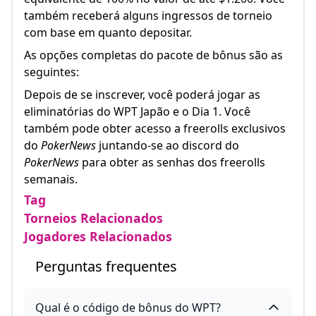
também receberá alguns ingressos de torneio
com base em quanto depositar.
As opções completas do pacote de bônus são as
seguintes:
Depois de se inscrever, você poderá jogar as
eliminatórias do WPT Japão e o Dia 1. Você
também pode obter acesso a freerolls exclusivos
do
PokerNews
juntando-se ao discord do
PokerNews
para obter as senhas dos freerolls
semanais.
Tag
Torneios Relacionados
Jogadores Relacionados
Perguntas frequentes
Qual é o código de bônus do WPT?