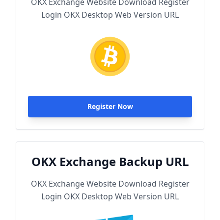
OKX Exchange Website Download Register
Login OKX Desktop Web Version URL
Register Now
OKX Exchange Backup URL
OKX Exchange Website Download Register
Login OKX Desktop Web Version URL