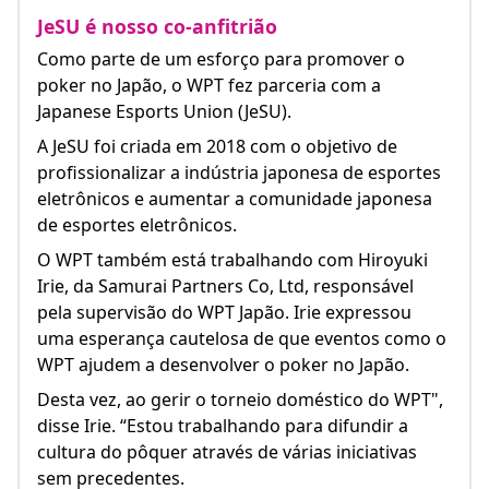
JeSU é nosso co-anfitrião
Como parte de um esforço para promover o
poker no Japão, o WPT fez parceria com a
Japanese Esports Union (JeSU).
A JeSU foi criada em 2018 com o objetivo de
profissionalizar a indústria japonesa de esportes
eletrônicos e aumentar a comunidade japonesa
de esportes eletrônicos.
O WPT também está trabalhando com Hiroyuki
Irie, da Samurai Partners Co, Ltd, responsável
pela supervisão do WPT Japão. Irie expressou
uma esperança cautelosa de que eventos como o
WPT ajudem a desenvolver o poker no Japão.
Desta vez, ao gerir o torneio doméstico do WPT",
disse Irie. “Estou trabalhando para difundir a
cultura do pôquer através de várias iniciativas
sem precedentes.