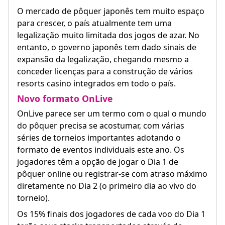
O mercado de pôquer japonês tem muito espaço
para crescer, o país atualmente tem uma
legalização muito limitada dos jogos de azar. No
entanto, o governo japonês tem dado sinais de
expansão da legalização, chegando mesmo a
conceder licenças para a construção de vários
resorts casino integrados em todo o país.
Novo formato OnLive
OnLive parece ser um termo com o qual o mundo
do pôquer precisa se acostumar, com várias
séries de torneios importantes adotando o
formato de eventos individuais este ano. Os
jogadores têm a opção de jogar o Dia 1 de
pôquer online ou registrar-se com atraso máximo
diretamente no Dia 2 (o primeiro dia ao vivo do
torneio).
Os 15% finais dos jogadores de cada voo do Dia 1