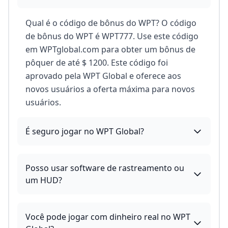
Qual é o código de bônus do WPT? O código
de bônus do WPT é WPT777. Use este código
em WPTglobal.com para obter um bônus de
pôquer de até $ 1200. Este código foi
aprovado pela WPT Global e oferece aos
novos usuários a oferta máxima para novos
usuários.
É seguro jogar no WPT Global?
Posso usar software de rastreamento ou
um HUD?
Você pode jogar com dinheiro real no WPT