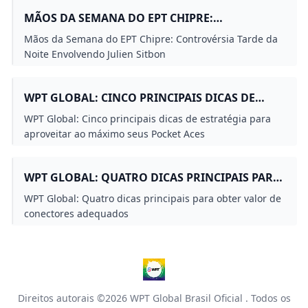
MÃOS DA SEMANA DO EPT CHIPRE:
CONTROVÉRSIA TARDE DA NOITE ENVOLVENDO
Mãos da Semana do EPT Chipre: Controvérsia Tarde da
JULIEN SITBON
Noite Envolvendo Julien Sitbon
WPT GLOBAL: CINCO PRINCIPAIS DICAS DE
ESTRATÉGIA PARA APROVEITAR AO MÁXIMO
WPT Global: Cinco principais dicas de estratégia para
SEUS POCKET ACES
aproveitar ao máximo seus Pocket Aces
WPT GLOBAL: QUATRO DICAS PRINCIPAIS PARA
OBTER VALOR DE CONECTORES ADEQUADOS
WPT Global: Quatro dicas principais para obter valor de
conectores adequados
Direitos autorais ©2026
WPT Global Brasil Oficial
. Todos os