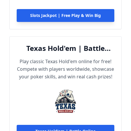
Slots Jackpot | Free Play & Win Big
Texas Hold'em | Battle
Online
Play classic Texas Hold'em online for free!
Compete with players worldwide, showcase
your poker skills, and win real cash prizes!