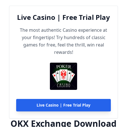
Live Casino | Free Trial Play
The most authentic Casino experience at
your fingertips! Try hundreds of classic
games for free, feel the thrill, win real
rewards!
Live Casino | Free Trial Play
OKX Exchange Download