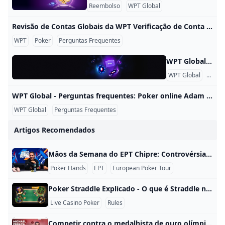
Reembolso
WPT Global
Revisão de Contas Globais da WPT Verificação de Conta Por que preciso verificar minha conta? Como um Operador licenciado que cumpre a lei e as regulamentações aplicáveis, precisamos estabelecer a identidade de nossos jogadores e, portanto, exigimos certa documentação para verificar sua Conta de Jogador. Quais documentos devo fornecer para a verificação da minha conta? Para a verificação da sua conta, precisaremos que você forneça documentos como um documento de identificação válido, passaporte, carteira de motorista, conta de serviços públicos, comprovante de depósitos e/ou outros documentos.
WPT
Poker
Perguntas Frequentes
WPT Global - Perguntas frequentes: Poker online WPT Global - Perguntas frequentes: Poker online Minha conta Como posso começar a jogar? Para jogar no WPT Global, por favor, baixe e instale o aplicativo em seu dispositivo. Depois de concluído esse passo, você pode registrar uma Conta de Jogador, aceitar nossos Termos e Condições e Política de Privacidade e depositar fundos para começar a jogar. Como posso alterar meus dados pessoais? Se você cometeu um erro durante o registro ou se seus dados pessoais mudaram, por favor, entre em contato conosco pelo e-mail customercare@wptglobal.
WPT Global
Pergu
WPT Global - Perguntas frequentes: Poker online Adam Pliska, Presidente e CEO &nbsp; Graduado na Escola de Cinema da Universidade do Sul da Califórnia e na Faculdade de Direito da Universidade da Califórnia, Boalt Hall, Adam está na World Poker Tour desde 2003. Como presidente, Adam supervisiona todo o WPT, desde eventos ao vivo até serviços online e transmissões televisivas, e foi nomeado a Pessoa do Ano da Indústria do Poker American Poker Awards em 2014.
WPT Global
Perguntas Frequentes
Artigos Recomendados
Mãos da Semana do EPT Chipre: Controvérsia Tarde da Noite Envolvendo Julien Sitbon O 2023 European Poker Tour (EPT) Chipre terminou recentemente. A equipe de reportagem ao vivo do PokerNews esteve presente durante toda a série para capturar toda a ação, e durante esse tempo eles documentaram algumas grandes mãos, sejam elas bad beats, coolers doentios ou apenas de natureza revolucionária. Aqui estão algumas das maiores mãos da segunda metade do festival EPT Chipre. Clique aqui para ver todos os vencedores do 2023 EPT Chipre.
Poker Hands
EPT
European Poker Tour
Poker Straddle Explicado - O que é Straddle no Poker? Jogar pôquer pode parecer complexo, mas é um conceito simples. Analisar se você deve ou não fazer straddle e como jogar contra o straddle, porém, são histórias completamente diferentes. Portanto, neste artigo explicaremos tudo o que você precisa saber sobre o straddle, incluindo o que é o straddle e como jogar contra ele. O que é Straddle no Poker? O straddle no pôquer é uma aposta extra feita antes das cartas serem distribuídas.
Live Casino Poker
Rules
Casino Poker for Beginners
Competir contra o medalhista de ouro olímpico Michael Phelps no Global Poker na próxima semana A partir de 16 de outubro no Global Poker, como parte do Celebrity Challenge da plataforma, os jogadores de pôquer podem competir no feltro virtual com o atleta olímpico mais condecorado de todos os tempos, Michael Phelps. Phelps, nadador, tem 23 medalhas de ouro, 14 a mais do que qualquer outra pessoa na história. Você pode comparar seu domínio olímpico ao de Phil Hellmuth, cujas 17 pulseiras de ouro são de longe um recorde, na World Series of Poker (WSOP).