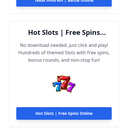
Texas Hold'em | Battle Online
Hot Slots | Free Spins
Online
No download needed, just click and play!
Hundreds of themed Slots with free spins,
bonus rounds, and non-stop fun!
Hot Slots | Free Spins Online