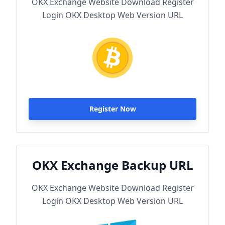
OKX Exchange Website Download Register
Login OKX Desktop Web Version URL
Register Now
OKX Exchange Backup URL
OKX Exchange Website Download Register
Login OKX Desktop Web Version URL