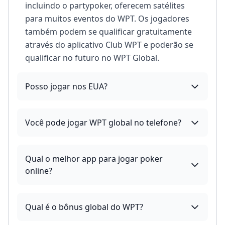
incluindo o partypoker, oferecem satélites
para muitos eventos do WPT. Os jogadores
também podem se qualificar gratuitamente
através do aplicativo Club WPT e poderão se
qualificar no futuro no WPT Global.
Posso jogar nos EUA?
Você pode jogar WPT global no telefone?
Qual o melhor app para jogar poker
online?
Qual é o bônus global do WPT?