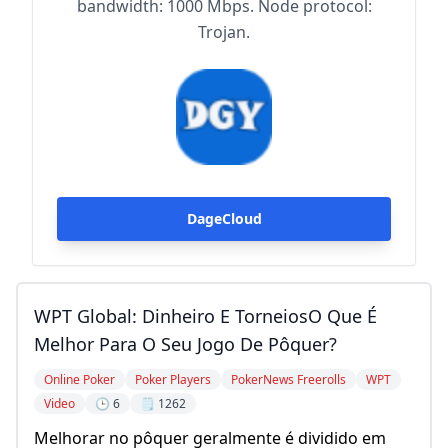
bandwidth: 1000 Mbps. Node protocol:
Trojan.
DageCloud
WPT Global: Dinheiro E TorneiosO Que É
Melhor Para O Seu Jogo De Pôquer?
Online Poker
Poker Players
PokerNews Freerolls
WPT
Video
🕒 6
🗒️ 1262
Melhorar no pôquer geralmente é dividido em