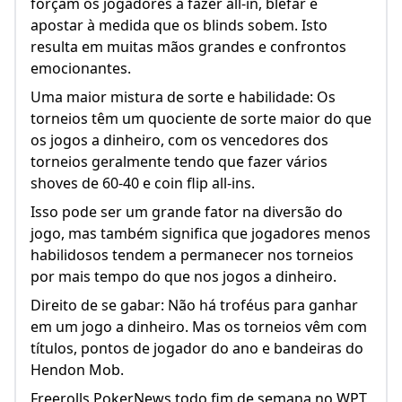
forçam os jogadores a fazer all-in, blefar e
apostar à medida que os blinds sobem. Isto
resulta em muitas mãos grandes e confrontos
emocionantes.
Uma maior mistura de sorte e habilidade: Os
torneios têm um quociente de sorte maior do que
os jogos a dinheiro, com os vencedores dos
torneios geralmente tendo que fazer vários
shoves de 60-40 e coin flip all-ins.
Isso pode ser um grande fator na diversão do
jogo, mas também significa que jogadores menos
habilidosos tendem a permanecer nos torneios
por mais tempo do que nos jogos a dinheiro.
Direito de se gabar: Não há troféus para ganhar
em um jogo a dinheiro. Mas os torneios vêm com
títulos, pontos de jogador do ano e bandeiras do
Hendon Mob.
Freerolls PokerNews todo fim de semana no WPT