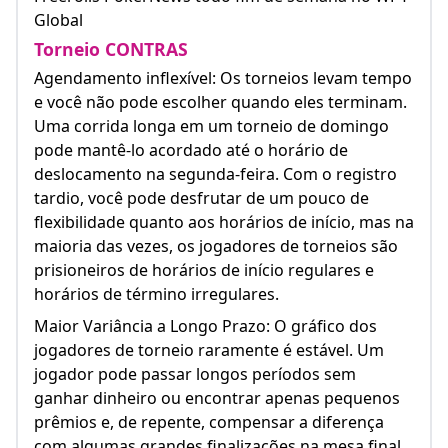
Global
Torneio CONTRAS
Agendamento inflexível: Os torneios levam tempo
e você não pode escolher quando eles terminam.
Uma corrida longa em um torneio de domingo
pode mantê-lo acordado até o horário de
deslocamento na segunda-feira. Com o registro
tardio, você pode desfrutar de um pouco de
flexibilidade quanto aos horários de início, mas na
maioria das vezes, os jogadores de torneios são
prisioneiros de horários de início regulares e
horários de término irregulares.
Maior Variância a Longo Prazo: O gráfico dos
jogadores de torneio raramente é estável. Um
jogador pode passar longos períodos sem
ganhar dinheiro ou encontrar apenas pequenos
prêmios e, de repente, compensar a diferença
com algumas grandes finalizações na mesa final.