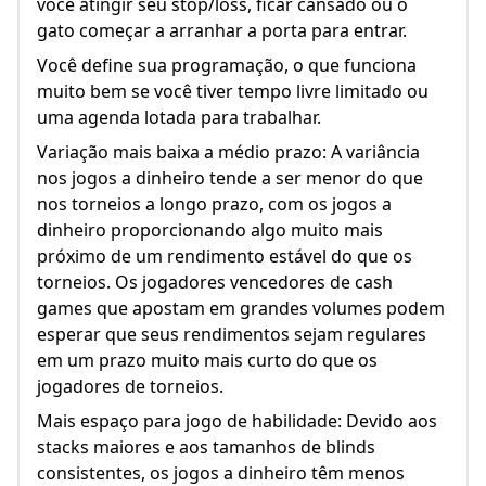
você atingir seu stop/loss, ficar cansado ou o
gato começar a arranhar a porta para entrar.
Você define sua programação, o que funciona
muito bem se você tiver tempo livre limitado ou
uma agenda lotada para trabalhar.
Variação mais baixa a médio prazo: A variância
nos jogos a dinheiro tende a ser menor do que
nos torneios a longo prazo, com os jogos a
dinheiro proporcionando algo muito mais
próximo de um rendimento estável do que os
torneios. Os jogadores vencedores de cash
games que apostam em grandes volumes podem
esperar que seus rendimentos sejam regulares
em um prazo muito mais curto do que os
jogadores de torneios.
Mais espaço para jogo de habilidade: Devido aos
stacks maiores e aos tamanhos de blinds
consistentes, os jogos a dinheiro têm menos