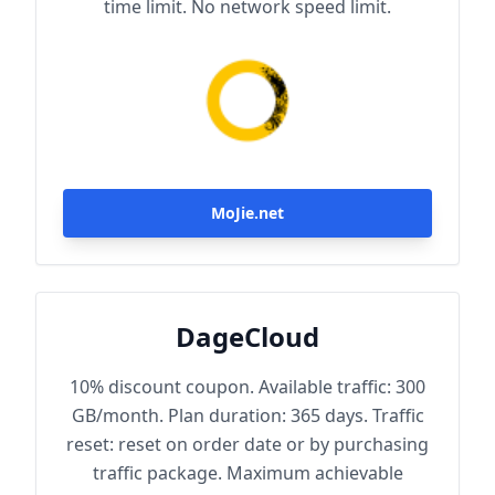
time limit. No network speed limit.
MoJie.net
DageCloud
10% discount coupon. Available traffic: 300
GB/month. Plan duration: 365 days. Traffic
reset: reset on order date or by purchasing
traffic package. Maximum achievable