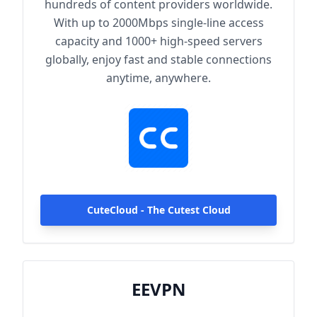
hundreds of content providers worldwide.
With up to 2000Mbps single-line access
capacity and 1000+ high-speed servers
globally, enjoy fast and stable connections
anytime, anywhere.
CuteCloud - The Cutest Cloud
EEVPN