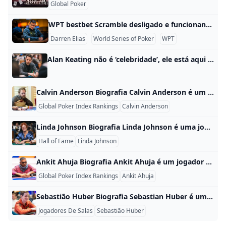
Global Poker
WPT bestbet Scramble desligado e funcionando; Quinto título vindo para Darren Elias? Se a participação antecipada servir de indicação, o prêmio de US$ 1 milhão garantido será destruído no bestbet Scramble do World Poker Tour (WPT) com buy-in de US$ 5.000 em Jacksonville. A primeira das duas sessões do Dia 1 começou por volta do meio-dia ET de sexta-feira com mais de 50 jogadores, um total que cresceu significativamente ao longo dos dois primeiros níveis de jogo. Um dos jogadores sentados no início é Darren Elias, que detém quase todos os recordes do WPT Main Tour (dinheiros, títulos, presenças na mesa final).
Darren Elias
World Series of Poker
WPT
Alan Keating não é ‘celebridade’, ele está aqui apenas para se divertir Foi o intervalo final da noite do [Dia 1A do WPT World Championship em Wynn Las Vegas](https://www.worldpokertour.com/news/star-studded-field-in-action-on-wpt-world -championship-day-1a/), e era hora de colorir. Na mesa 332, os jogadores começaram a enviar as suas pequenas fichas para o chip leader. Mas eles não os enviariam para Ben Lamb, duas vezes finalista do Main Event do WSOP, no 2º lugar. Não, o líder de fichas nesta mesa era Alan Keating, o iniciante de cash games favorito dos fãs, estrela do Hustler Casino Lives Million Dollar Game e transmissão de 24 horas, e sem dúvida uma das personalidades de transmissão ao vivo mais populares do ano.
Calvin Anderson Biografia Calvin Anderson é um jogador de pôquer americano e quatro vezes vencedor de um bracelete que ocupa o terceiro lugar na lista de premiadores de todos os tempos de Oklahoma, com mais de US$ 2,7 milhões em ganhos em torneios ao vivo. O primeiro prêmio de Anderson remonta a 2009, quando ele terminou em sexto lugar no European Poker Tour (EPT) London 50 No-Limit Hold&rsquo;em - Shootout para $2.468.
Global Poker Index Rankings
Calvin Anderson
Linda Johnson Biografia Linda Johnson é uma jogadora de pôquer americana e ex-vencedora de um bracelete WSOP. Ela foi a primeira nomeada para o Women in Poker Hall of Fame e foi a segunda mulher (depois de Barbara Enright) a ser introduzida no Poker Hall of Fame. &ldquo;Estou extremamente orgulhoso e honrado por ter sido eleito para o Poker Hall of Fame&rdquo;, disse Johnson na época. Sinto-me sortudo por ter estado envolvido em muitas facetas do pôquer nos últimos 35 anos.
Hall of Fame
Linda Johnson
Ankit Ahuja Biografia Ankit Ahuja é um jogador de pôquer indiano com mais de US$ 2,1 milhões em ganhos em torneios ao vivo em outubro de 2023. Ex-consultor de tecnologia que trabalhou para o PokerStars, Ahuja venceu o Main Event Eureka de US$ 1.100 no European Poker Tour Cyprus de 2023, ganhando US$ 362.365, o melhor da carreira. “Acho que esta é a melhor vitória”, disse ele após a vitória. &ldquo;Quer dizer, cada vitória é muito especial&hellip; Sabe, quanto mais você sabe, você fica melhor, você aprende coisas.
Global Poker Index Rankings
Ankit Ahuja
Sebastião Huber Biografia Sebastian Huber é um jogador de pôquer austríaco. Desde 2022, ele é membro do PokerStars Team Online. Ele venceu o concurso &lsquo;Dare2Stream&rsquo; para se tornar o mais novo Embaixador do PokerStars. Huber, vencedor do Dare2Stream, junta-se aos &ldquo;Idols&rdquo; Lex e Spraggy do Twitch como embaixador do PokerStars Em setembro de 2022, Huber ganhou seu primeiro título WCOOP no Evento #44-L: $5,50 NLHE 7-Max PKO por $2.818. Eventos Cobertos pelo PokerNews Evento Local Prêmio 2023 PokerStars Spring Championship of Online Poker Evento Principal de $ 1.
Jogadores De Salas
Sebastião Huber