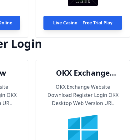
Online
Live Casino | Free Trial Play
r Login
ow
OKX Exchange
Backup URL
ite
OKX Exchange Website
gin OKX
Download Register Login OKX
n URL
Desktop Web Version URL