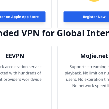
ter on Apple App Store
Register Now
ed VPN for Global Inter
EEVPN
MoJie.net
k acceleration service
Supports streaming 
cted with hundreds of
playback. No limit on n
t providers worldwide
users. No expiration tim
No network speed li