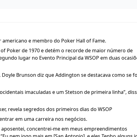
r americano e membro do Poker Hall of Fame.
s of Poker de 1970 e detém o recorde de maior número de
 segundo lugar no Evento Principal da WSOP em duas ocasiõ
, Doyle Brunson diz que Addington se destacava como se f
ocidentais imaculadas e um Stetson de primeira linha”, dis
er, revela segredos dos primeiros dias do WSOP
entrar em uma carreira nos negócios.
e aposentei, concentrei-me em meus empreendimentos
“Eu nem jogo mais em [San Antonio], e eles Tenho alguns j