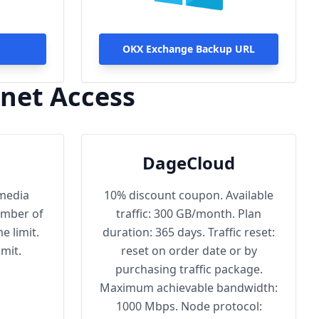
OKX Exchange Backup URL
net Access
DageCloud
media
10% discount coupon. Available
umber of
traffic: 300 GB/month. Plan
e limit.
duration: 365 days. Traffic reset:
mit.
reset on order date or by
purchasing traffic package.
Maximum achievable bandwidth:
1000 Mbps. Node protocol: