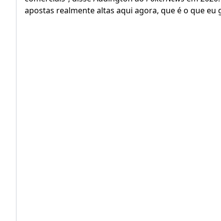
apostas realmente altas aqui agora, que é o que eu g