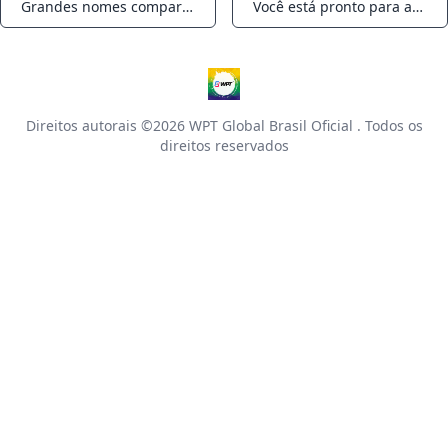
Grandes nomes comparecem ao Mixed Game Festival VI; Ari Engel vence o evento principal do WPT Voyage
Você está pronto para as férias de primavera do pôquer? Adam Pliska fala sobre o WPT Voyage Cruise
Notifications
Notifications
Direitos autorais ©2026
WPT Global Brasil Oficial
. Todos os
direitos reservados