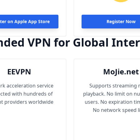
ter on Apple App Store
Register Now
ed VPN for Global Inter
EEVPN
MoJie.net
k acceleration service
Supports streaming 
cted with hundreds of
playback. No limit on n
t providers worldwide
users. No expiration tim
No network speed li