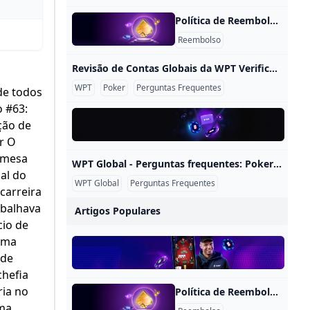
Política de Reembolso da WPT Global Política de Reembolso da WPT Global Introdução Bem-vindo(a) ao evento da WPT Global! Valorizamos imensamente a experiência dos participantes e queremos garantir que você obtenha resultados satisfatórios durante o evento. Com o intuito de proteger seus direitos, estabelecemos a seguinte política de reembolso para fornecer soluções correspondentes quando necessário. Resumo da política de reembolso A WPT Global está comprometida em fornecer uma política de reembolso justa e transparente, permitindo que os participantes obtenham reembolso em circunstâncias específicas.
Reembolso
WPT Global
Revisão de Contas Globais da WPT Verificação de Conta Por que preciso verificar minha conta? Como um Operador licenciado que cumpre a lei e as regulamentações aplicáveis, precisamos estabelecer a identidade de nossos jogadores e, portanto, exigimos certa documentação para verificar sua Conta de Jogador. Quais documentos devo fornecer para a verificação da minha conta? Para a verificação da sua conta, precisaremos que você forneça documentos como um documento de identificação válido, passaporte, carteira de motorista, conta de serviços públicos, comprovante de depósitos e/ou outros documentos.
WPT
Poker
Perguntas Frequentes
de todos
o #63:
WPT G
ção de
WPT G
r O
a mesa
WPT Global - Perguntas frequentes: Poker online Adam Pliska, Presidente e CEO &nbsp; Graduado na Escola de Cinema da Universidade do Sul da Califórnia e na Faculdade de Direito da Universidade da Califórnia, Boalt Hall, Adam está na World Poker Tour desde 2003. Como presidente, Adam supervisiona todo o WPT, desde eventos ao vivo até serviços online e transmissões televisivas, e foi nomeado a Pessoa do Ano da Indústria do Poker American Poker Awards em 2014.
al do
WPT Global
Perguntas Frequentes
carreira
abalhava
Artigos Populares
cio de
 uma
Entre
 de
Conta
chefia
ria no
Política de Reembolso da WPT Global Política de Reembolso da WPT Global Introdução Bem-vindo(a) ao evento da WPT Global! Valorizamos imensamente a experiência dos participantes e queremos garantir que você obtenha resultados satisfatórios durante o evento. Com o intuito de proteger seus direitos, estabelecemos a seguinte política de reembolso para fornecer soluções correspondentes quando necessário. Resumo da política de reembolso A WPT Global está comprometida em fornecer uma política de reembolso justa e transparente, permitindo que os participantes obtenham reembolso em circunstâncias específicas.
uma