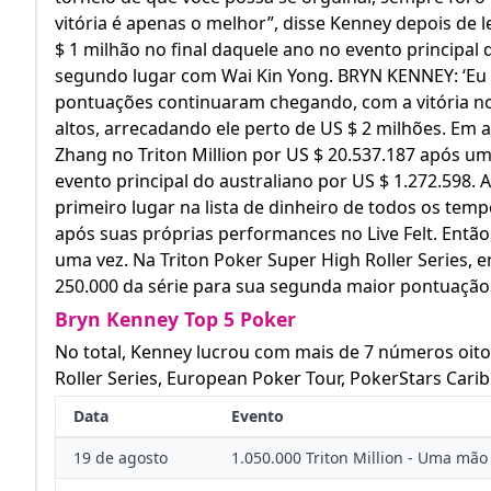
vitória é apenas o melhor”, disse Kenney depois de 
$ 1 milhão no final daquele ano no evento principal 
segundo lugar com Wai Kin Yong. BRYN KENNEY: ‘Eu 
pontuações continuaram chegando, com a vitória no
altos, arrecadando ele perto de US $ 2 milhões. E
Zhang no Triton Million por US $ 20.537.187 após u
evento principal do australiano por US $ 1.272.598. A
primeiro lugar na lista de dinheiro de todos os te
após suas próprias performances no Live Felt. Ent
uma vez. Na Triton Poker Super High Roller Series, 
250.000 da série para sua segunda maior pontuação 
Bryn Kenney Top 5 Poker
No total, Kenney lucrou com mais de 7 números oito
Roller Series, European Poker Tour, PokerStars Car
Data
Evento
19 de agosto
1.050.000 Triton Million - Uma mã