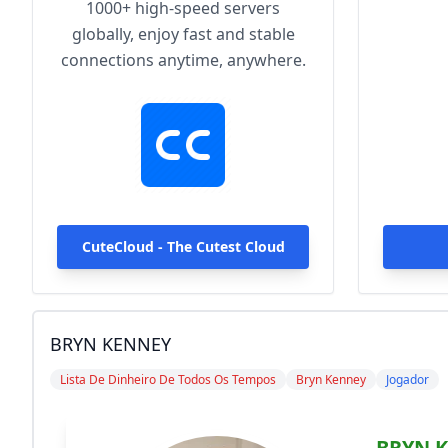
1000+ high-speed servers
globally, enjoy fast and stable
connections anytime, anywhere.
CuteCloud - The Cutest Cloud
BRYN KENNEY
Lista De Dinheiro De Todos Os Tempos
Bryn Kenney
Jogador
BRYN 