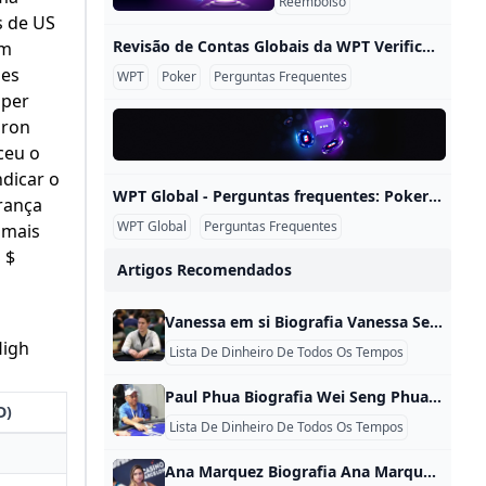
Reembolso
WPT Global
s de US
Revisão de Contas Globais da WPT Verificação de Conta Por que preciso verificar minha conta? Como um Operador licenciado que cumpre a lei e as regulamentações aplicáveis, precisamos estabelecer a identidade de nossos jogadores e, portanto, exigimos certa documentação para verificar sua Conta de Jogador. Quais documentos devo fornecer para a verificação da minha conta? Para a verificação da sua conta, precisaremos que você forneça documentos como um documento de identificação válido, passaporte, carteira de motorista, conta de serviços públicos, comprovante de depósitos e/ou outros documentos.
em
des
WPT
Poker
Perguntas Frequentes
uper
WPT G
aron
ceu o
WPT G
ndicar o
WPT Global - Perguntas frequentes: Poker online Adam Pliska, Presidente e CEO &nbsp; Graduado na Escola de Cinema da Universidade do Sul da Califórnia e na Faculdade de Direito da Universidade da Califórnia, Boalt Hall, Adam está na World Poker Tour desde 2003. Como presidente, Adam supervisiona todo o WPT, desde eventos ao vivo até serviços online e transmissões televisivas, e foi nomeado a Pessoa do Ano da Indústria do Poker American Poker Awards em 2014.
rança
WPT Global
Perguntas Frequentes
 mais
 $
Artigos Recomendados
Vanessa em si Biografia Vanessa Selbst é uma ex -jogadora de poker profissional americana com mais de US $ 11,9 milhões em ganhos de carreira. Ela é uma das únicas três jogadoras de poker que venceu três pulseiras do WSOP (Barbara Enright e Nani Dollison), mas é o único jogador a ter conseguido esse feito apenas em eventos &ldquo;Open&rdquo;. Selbst é sem dúvida uma das melhores jogadoras de poker da história. Ex -PokerStars Team Pro, ela se aposentou do poker em 2018.
High
Lista De Dinheiro De Todos Os Tempos
Vanessa E
Paul Phua Biografia Wei Seng Phua, Orpaul Phua, como é mais conhecido, é um empresário e jogador de poker da Malásia mega rica, que geralmente é encontrado jogando jogos de dinheiro e torneios em Macau, embora ele frequente eventos super altos que fazem parte da série Triton Poker. Nascido em 1964, Phua, surpreendentemente, não começou a jogar no Texas Hold&rsquo;em até os 40 anos. Phua se considera um jogador de poker amador, apesar de acumular mais de US $ 25 milhões em ganhos no torneio de poker ao vivo.
D)
Lista De Dinheiro De Todos Os Tempos
Paul Phua
Ana Marquez Biografia Ana Marquez é um jogador de poker espanhol com mais de US $ 1,9 milhão em ganhos de carreira. Em maio de 2022, ela é 12º na lista de dinheiro de todos os tempos espanhóis. Em 2011, ela perdeu por pouco a mesa final da PokerStars Caribbean Adventure, terminando o décimo por US $ 155.000. Dois anos depois, ela venceu o evento de Hollywood Poker Open Championship por mais de US $ 320.