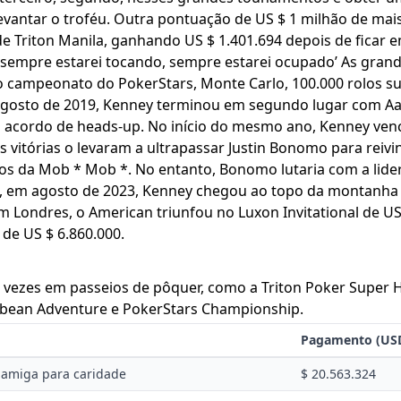
levantar o troféu. Outra pontuação de US $ 1 milhão de mai
de Triton Manila, ganhando US $ 1.401.694 depois de ficar 
sempre estarei tocando, sempre estarei ocupado’ As gran
 campeonato do PokerStars, Monte Carlo, 100.000 rolos s
m agosto de 2019, Kenney terminou em segundo lugar com A
m acordo de heads-up. No início do mesmo ano, Kenney ven
s vitórias o levaram a ultrapassar Justin Bonomo para reivi
mpos da Mob * Mob *. No entanto, Bonomo lutaria com a lide
ão, em agosto de 2023, Kenney chegou ao topo da montanha
em Londres, o American triunfou no Luxon Invitational de US
de US $ 6.860.000.
 vezes em passeios de pôquer, como a Triton Poker Super 
ibbean Adventure e PokerStars Championship.
Pagamento (US
o amiga para caridade
$ 20.563.324