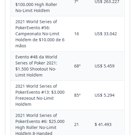
7º
US$ 263.227
$100.000 High Roller
No-Limit Hold’em
2021 World Series of
PokerEvento #56:
Campeonato No-Limit
16
US$ 33.042
Hold’em de $10.000 de 6
mãos
Evento #48 da World
Series of Poker 2021:
68º
US$ 5.459
$1.500 Shootout No-
Limit Hold’em
2021 World Series of
PokerEvento #13: $3.000
85º
US$ 5.294
Freezeout No-Limit
Hold’em
2021 World Series of
PokerEvento #6: $25.000
21
$ 41.493
High Roller No-Limit
Hold’em 8-Handed