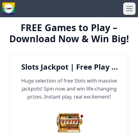
Ope
FREE Games to Play –
Download Now & Win Big!
Slots Jackpot | Free Play &
Win Big
Huge selection of free Slots with massive
jackpots! Spin now and win life-changing
prizes. Instant play, real excitement!