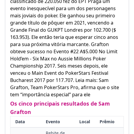
classificado de 220.050 fez do EPT Praga um
evento inesquecível para um dos personagens
mais joviais do poker. Ele ganhou seu primeiro
grande título de pôquer em 2021, vencendo a
Grande Final do GUKPT Londres por 102.700 ($
163.953). Ele então teria que esperar cinco anos
para sua próxima vitória marcante. Grafton
obteve sucesso no Evento #22 A$5.000 No Limit
Hold’em - Six Max no Aussie Millions Poker
Championship 2017. Seis meses depois, ele
venceu o Main Event do PokerStars Festival
Bucharest 2017 por 117.707. Leia mais: Sam
Grafton, Team PokerStars Pro, afirma que o site
tem “importância especial” para ele
Os cinco principais resultados de Sam
Grafton
Data
Evento
Local
Prêmio
Rebite de