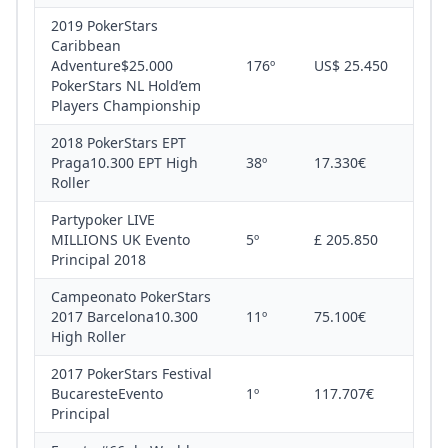
2019 PokerStars
Caribbean
Adventure$25.000
176º
US$ 25.450
PokerStars NL Hold’em
Players Championship
2018 PokerStars EPT
Praga10.300 EPT High
38º
17.330€
Roller
Partypoker LIVE
MILLIONS UK Evento
5º
£ 205.850
Principal 2018
Campeonato PokerStars
2017 Barcelona10.300
11º
75.100€
High Roller
2017 PokerStars Festival
BucaresteEvento
1º
117.707€
Principal