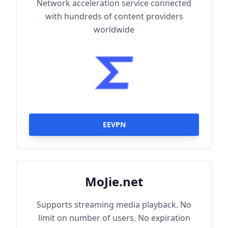
Network acceleration service connected
with hundreds of content providers
worldwide
EEVPN
MoJie.net
Supports streaming media playback. No
limit on number of users. No expiration