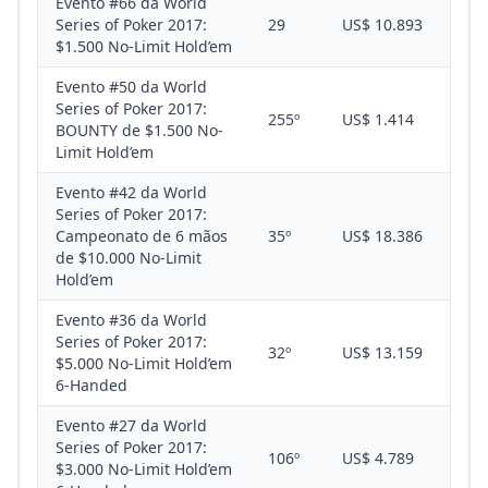
Evento #66 da World
Series of Poker 2017:
29
US$ 10.893
$1.500 No-Limit Hold’em
Evento #50 da World
Series of Poker 2017:
255º
US$ 1.414
BOUNTY de $1.500 No-
Limit Hold’em
Evento #42 da World
Series of Poker 2017:
Campeonato de 6 mãos
35º
US$ 18.386
de $10.000 No-Limit
Hold’em
Evento #36 da World
Series of Poker 2017:
32º
US$ 13.159
$5.000 No-Limit Hold’em
6-Handed
Evento #27 da World
Series of Poker 2017:
106º
US$ 4.789
$3.000 No-Limit Hold’em