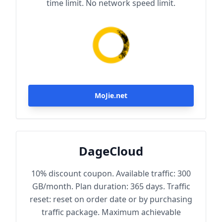
time limit. No network speed limit.
MoJie.net
DageCloud
10% discount coupon. Available traffic: 300
GB/month. Plan duration: 365 days. Traffic
reset: reset on order date or by purchasing
traffic package. Maximum achievable