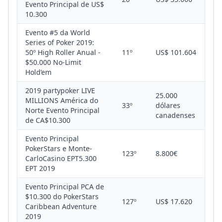
Evento Principal de US$
10.300
Evento #5 da World
Series of Poker 2019:
50º High Roller Anual -
11º
US$ 101.604
$50.000 No-Limit
Hold’em
2019 partypoker LIVE
25.000
MILLIONS América do
33º
dólares
Norte Evento Principal
canadenses
de CA$10.300
Evento Principal
PokerStars e Monte-
123º
8.800€
CarloCasino EPT5.300
EPT 2019
Evento Principal PCA de
$10.300 do PokerStars
127º
US$ 17.620
Caribbean Adventure
2019