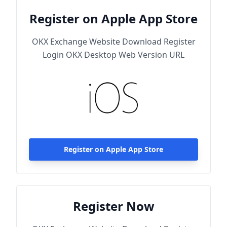
Register on Apple App Store
OKX Exchange Website Download Register
Login OKX Desktop Web Version URL
Register on Apple App Store
Register Now