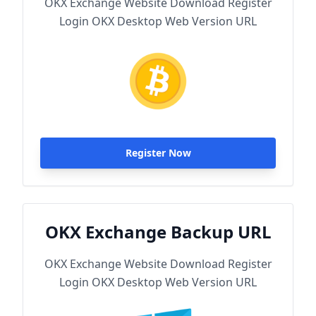
OKX Exchange Website Download Register
Login OKX Desktop Web Version URL
Register Now
OKX Exchange Backup URL
OKX Exchange Website Download Register
Login OKX Desktop Web Version URL