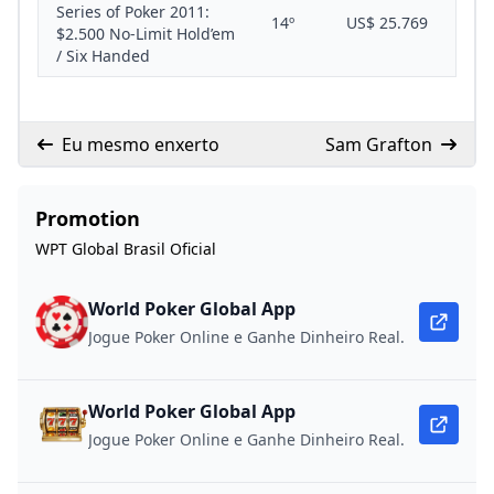
Series of Poker 2011:
14º
US$ 25.769
$2.500 No-Limit Hold’em
/ Six Handed
Eu mesmo enxerto
Sam Grafton
Promotion
WPT Global Brasil Oficial
World Poker Global App
Jogue Poker Online e Ganhe Dinheiro Real.
World Poker Global App
Jogue Poker Online e Ganhe Dinheiro Real.