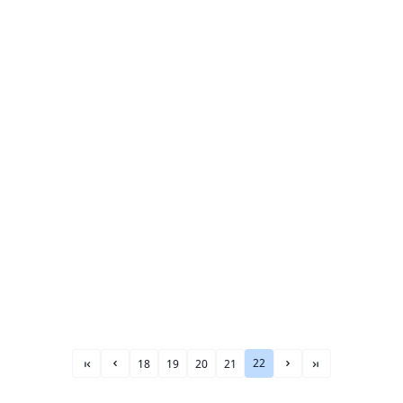
22
18
19
20
21
««
«
»
»»