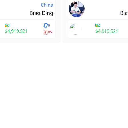
China
Biao Ding
Bia
0
$4,919,521
$4,919,521
85