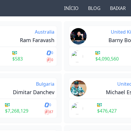
INÍCIO
BLOG
BAIXAR
Australia
United 
Ram Faravash
Barny B
0
$583
$4,090,560
0
Bulgaria
Unite
Dimitar Danchev
Michael E
0
$7,268,129
$476,427
87