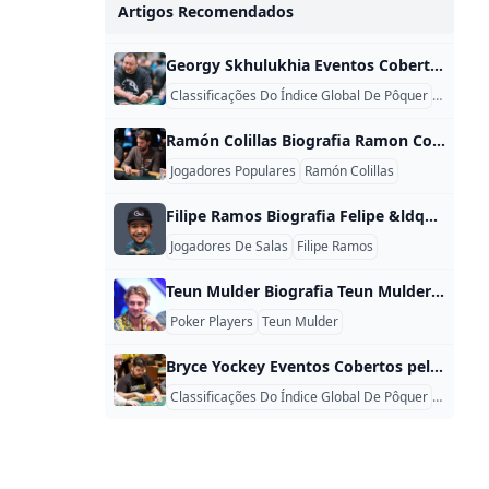
Artigos Recomendados
Georgy Skhulukhia Eventos Cobertos pelo PokerNews Evento Local Prêmio 2023 Merit Poker Gangster Series$5.300 High Roller 1º US$ 149.200 2023 Merit Poker Gangster Series Aquecimento de $ 2.200 15 US$ 10.000 2023 PokerStars EPT Chipre Evento Principal Eureka de US$1.100 203º US$ 2.550 2023 Merit Poker Retro Series Aquecimento de $ 2.200 6º US$ 53.600 2023 World Series of Poker Evento #76: $10.000 WSOP Main Event World Championship 391º US$ 40.000 2023 World Series of Poker Evento #49: $1.
Classificações Do Índice Global De Pôquer
Georgy 
Ramón Colillas Biografia Ramon Colillas é um jogador de pôquer espanhol mais conhecido por vencer o PSPC PokerStars Players Championship 2019 por US$ 5,1 milhões. Com mais de US$ 6,1 milhões em ganhos ao vivo, o embaixador do PokerStars ocupa o quinto lugar na lista dos maiores ganhadores de todos os tempos da Espanha. A maior parte dos ganhos de Colillas em torneios foram obtidos no já mencionado PokerStars Players Championship, um evento com buy-in de US$ 25.
Jogadores Populares
Ramón Colillas
Filipe Ramos Biografia Felipe &ldquo;Mojave&rdquo; Ramos é um jogador de pôquer brasileiro e embaixador da GGPoker. Ele tem mais de US$ 2,6 milhões em ganhos vitalícios como jogador profissional de pôquer. Amigo próximo do astro do pôquer brasileiro Neymar, Ramos tem seguidores fanáticos de jogadores de pôquer brasileiros que acompanham seu sucesso no Instagram, Twitter e Twitch. Felipe Ramos: Um Rosto Amigável no “Esporte” do Poker Plano de fundo Depois de se formar na faculdade, a primeira experiência de Ramos jogando pôquer foi jogando contra seu chefe.
Jogadores De Salas
Filipe Ramos
Teun Mulder Biografia Teun Mulder é um jogador profissional de pôquer holandês, que não deve ser confundido com o ciclista campeão mundial holandês de mesmo nome. Mulder tem mais de US$ 6 milhões em ganhos em torneios de pôquer online, a maior parte dos quais vem de seu jogo no PokerStars, onde é conhecido como &ldquo;tinnoemulder&rdquo;. Mulder tem prêmios em torneios de pôquer online desde 2013, mas foi nos últimos anos que as habilidades do holandês estiveram à vista de todos.
Poker Players
Teun Mulder
Bryce Yockey Eventos Cobertos pelo PokerNews Evento Local Prêmio 2023 WSOP ParadiseEvento #13: Campeonato PLO de US$10.000 3º US$ 120.900 2023 WSOP ParadiseEvent #10: Campeonato do Evento Principal de US$5.000 17 US$ 90.000 Evento #73 da World Series of Poker 2023: Grande aposta mista de US$ 2.500 22 US$ 7.199 2023 World Series of Poker Evento #57: $25.000 Pot-Limit Omaha High Roller 58º $ 43.946 2023 World Series of Poker Evento #53: $1.
Classificações Do Índice Global De Pôquer
Bryce Y