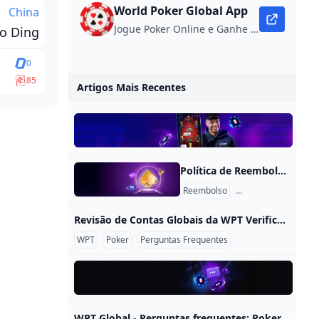
World Poker Global App
China
Jogue Poker Online e Ganhe Dinheiro Real.
o Ding
0
85
Artigos Mais Recentes
Entre
Conta
Política de Reembolso da WPT Global Política de Reembolso da WPT Global Introdução Bem-vindo(a) ao evento da WPT Global! Valorizamos imensamente a experiência dos participantes e queremos garantir que você obtenha resultados satisfatórios durante o evento. Com o intuito de proteger seus direitos, estabelecemos a seguinte política de reembolso para fornecer soluções correspondentes quando necessário. Resumo da política de reembolso A WPT Global está comprometida em fornecer uma política de reembolso justa e transparente, permitindo que os participantes obtenham reembolso em circunstâncias específicas.
Reembolso
WPT Global
Revisão de Contas Globais da WPT Verificação de Conta Por que preciso verificar minha conta? Como um Operador licenciado que cumpre a lei e as regulamentações aplicáveis, precisamos estabelecer a identidade de nossos jogadores e, portanto, exigimos certa documentação para verificar sua Conta de Jogador. Quais documentos devo fornecer para a verificação da minha conta? Para a verificação da sua conta, precisaremos que você forneça documentos como um documento de identificação válido, passaporte, carteira de motorista, conta de serviços públicos, comprovante de depósitos e/ou outros documentos.
WPT
Poker
Perguntas Frequentes
WPT G
WPT G
WPT Global - Perguntas frequentes: Poker online Adam Pliska, Presidente e CEO &nbsp; Graduado na Escola de Cinema da Universidade do Sul da Califórnia e na Faculdade de Direito da Universidade da Califórnia, Boalt Hall, Adam está na World Poker Tour desde 2003. Como presidente, Adam supervisiona todo o WPT, desde eventos ao vivo até serviços online e transmissões televisivas, e foi nomeado a Pessoa do Ano da Indústria do Poker American Poker Awards em 2014.