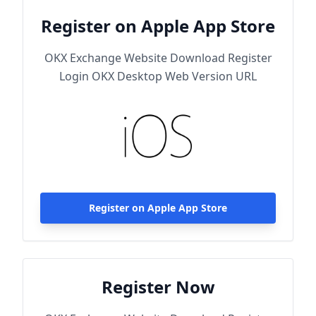
Register on Apple App Store
OKX Exchange Website Download Register
Login OKX Desktop Web Version URL
Register on Apple App Store
Register Now