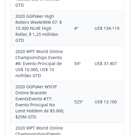
GTD
2020 GGPoker High
Rollers WeekHRW 07: $
10.300 NLHE High
4º
US$ 134.119
Roller, $ 1,25 milhões
GTD
2020 WPT World Online
Championships Evento
#8: Evento Principal de
54º
US$ 37.407
US$ 10.300, US$ 10
milhões GTD
2020 GGPoker WSOP
Online Bracelet
EventsEvento #77:
525º
US$ 13.160
Evento Principal No
Limit Hold’em de $5.000,
$25M GTD
2020 WPT World Online
ChampionshipsEvento