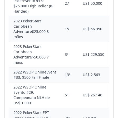
PokerEvento #16:
27
US$ 50.000
$25.000 High Roller (8-
Handed)
2023 PokerStars
Caribbean
15
US$ 56.950
Adventure$25.000 8
mãos
2023 PokerStars
Caribbean
3º
US$ 229.550
Adventure$50.000 7
mãos
2022 WSOP OnlineEvent
13º
US$ 2.563
#33: $500 Fall Finale
2022 WSOP Online
Evento #29:
5º
US$ 26.146
Campeonato NLH de
US$ 1.000
2022 PokerStars EPT
Barcelona10.300 EPT
75º
17.020€