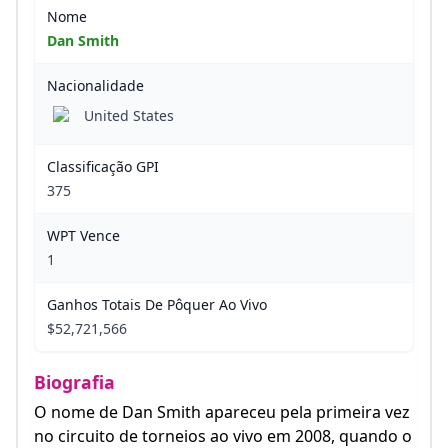
Nome
Dan Smith
Nacionalidade
United States
Classificação GPI
375
WPT Vence
1
Ganhos Totais De Pôquer Ao Vivo
$52,721,566
Biografia
O nome de Dan Smith apareceu pela primeira vez
no circuito de torneios ao vivo em 2008, quando o