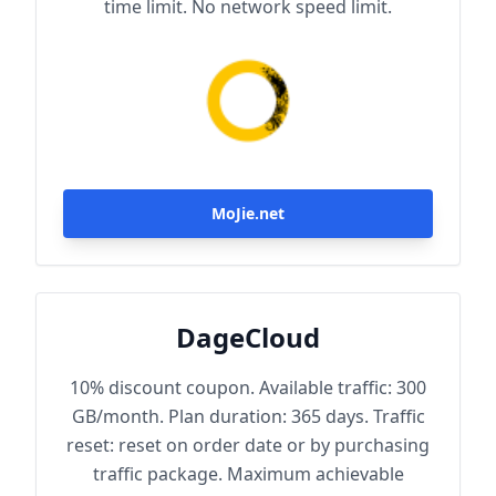
time limit. No network speed limit.
MoJie.net
DageCloud
10% discount coupon. Available traffic: 300
GB/month. Plan duration: 365 days. Traffic
reset: reset on order date or by purchasing
traffic package. Maximum achievable