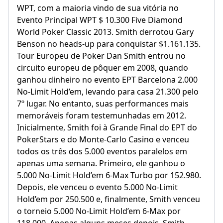
WPT, com a maioria vindo de sua vitória no
Evento Principal WPT $ 10.300 Five Diamond
World Poker Classic 2013. Smith derrotou Gary
Benson no heads-up para conquistar $1.161.135.
Tour Europeu de Poker Dan Smith entrou no
circuito europeu de pôquer em 2008, quando
ganhou dinheiro no evento EPT Barcelona 2.000
No-Limit Hold’em, levando para casa 21.300 pelo
7º lugar. No entanto, suas performances mais
memoráveis ​​foram testemunhadas em 2012.
Inicialmente, Smith foi à Grande Final do EPT do
PokerStars e do Monte-Carlo Casino e venceu
todos os três dos 5.000 eventos paralelos em
apenas uma semana. Primeiro, ele ganhou o
5.000 No-Limit Hold’em 6-Max Turbo por 152.980.
Depois, ele venceu o evento 5.000 No-Limit
Hold’em por 250.500 e, finalmente, Smith venceu
o torneio 5.000 No-Limit Hold’em 6-Max por