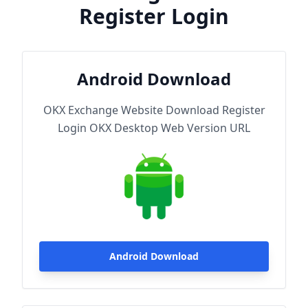
Register Login
Android Download
OKX Exchange Website Download Register
Login OKX Desktop Web Version URL
Android Download