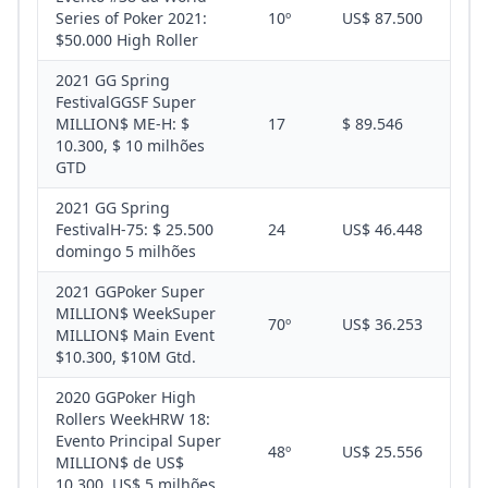
Series of Poker 2021:
10º
US$ 87.500
$50.000 High Roller
2021 GG Spring
FestivalGGSF Super
MILLION$ ME-H: $
17
$ 89.546
10.300, $ 10 milhões
GTD
2021 GG Spring
FestivalH-75: $ 25.500
24
US$ 46.448
domingo 5 milhões
2021 GGPoker Super
MILLION$ WeekSuper
70º
US$ 36.253
MILLION$ Main Event
$10.300, $10M Gtd.
2020 GGPoker High
Rollers WeekHRW 18:
Evento Principal Super
48º
US$ 25.556
MILLION$ de US$
10.300, US$ 5 milhões