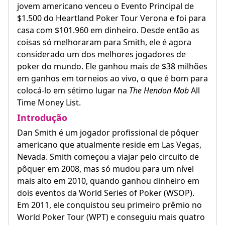
jovem americano venceu o Evento Principal de
$1.500 do Heartland Poker Tour Verona e foi para
casa com $101.960 em dinheiro. Desde então as
coisas só melhoraram para Smith, ele é agora
considerado um dos melhores jogadores de
poker do mundo. Ele ganhou mais de $38 milhões
em ganhos em torneios ao vivo, o que é bom para
colocá-lo em sétimo lugar na
The Hendon Mob
All
Time Money List.
Introdução
Dan Smith é um jogador profissional de pôquer
americano que atualmente reside em Las Vegas,
Nevada. Smith começou a viajar pelo circuito de
pôquer em 2008, mas só mudou para um nível
mais alto em 2010, quando ganhou dinheiro em
dois eventos da World Series of Poker (WSOP).
Em 2011, ele conquistou seu primeiro prêmio no
World Poker Tour (WPT) e conseguiu mais quatro