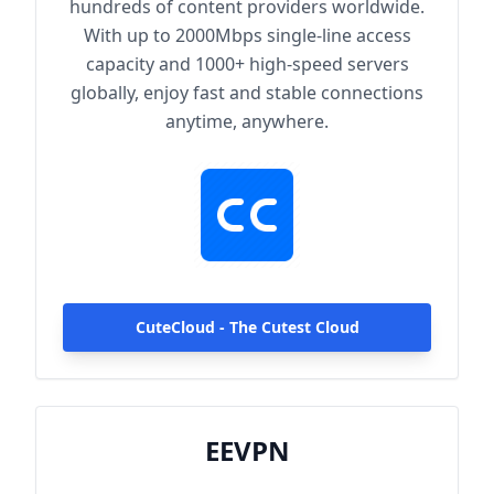
hundreds of content providers worldwide.
With up to 2000Mbps single-line access
capacity and 1000+ high-speed servers
globally, enjoy fast and stable connections
anytime, anywhere.
CuteCloud - The Cutest Cloud
EEVPN