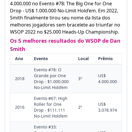
4.000.000 no Evento #78: The Big One for One
Drop - US$ 1.000.000 No-Limit Hold’em. Em 2022,
Smith finalmente tirou seu nome da lista dos
melhores jogadores sem bracelete ao triunfar no
WSOP 2022 no $25.000 Heads-Up Championship.
Os 5 melhores resultados do WSOP de Dan
Smith
Ano
Evento
Local
Prêmio
Evento #78: O
Grande por One
US$
2018
3º
Drop - $1.000.000
4.000.000
No-Limit Hold’em
Evento #67: High
Roller for One
US$
2016
2º
Drop - $111.111
3.078.974
No-Limit Hold’em
Evento #33: