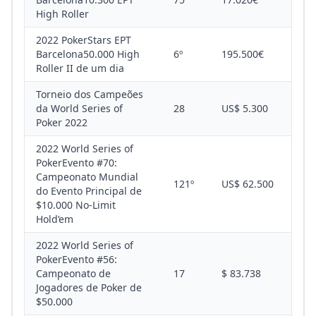
High Roller
2022 PokerStars EPT
Barcelona50.000 High
6º
195.500€
Roller II de um dia
Torneio dos Campeões
da World Series of
28
US$ 5.300
Poker 2022
2022 World Series of
PokerEvento #70:
Campeonato Mundial
121º
US$ 62.500
do Evento Principal de
$10.000 No-Limit
Hold’em
2022 World Series of
PokerEvento #56:
Campeonato de
17
$ 83.738
Jogadores de Poker de
$50.000