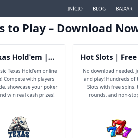
INÍCIO
BLOG
BAIXAR
 to Play – Download Now
xas Hold'em |
Hot Slots | Free
attle Online
Online
ssic Texas Hold'em online
No download needed, ju
e! Compete with players
and play! Hundreds of
de, showcase your poker
Slots with free spins,
 and win real cash prizes!
rounds, and non-stop