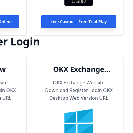
Online
Live Casino | Free Trial Play
r Login
ow
OKX Exchange
Backup URL
ite
OKX Exchange Website
gin OKX
Download Register Login OKX
n URL
Desktop Web Version URL