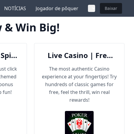
NOTÍCIAS
Jogador de pôquer
Baixar
 & Win Big!
 Spins
Live Casino | Free
Trial Play
st click
The most authentic Casino
 themed
experience at your fingertips! Try
 bonus
hundreds of classic games for
 fun!
free, feel the thrill, win real
rewards!