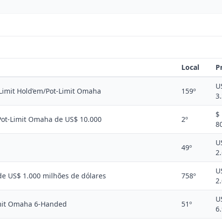
Local
P
U
Limit Hold’em/Pot-Limit Omaha
159º
3
$
Pot-Limit Omaha de US$ 10.000
2º
8
U
49º
2
U
de US$ 1.000 milhões de dólares
758º
2
U
Limit Omaha 6-Handed
51º
6