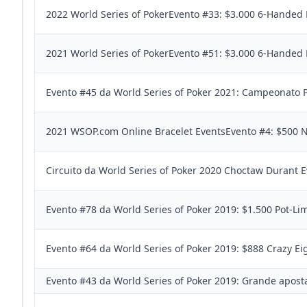
2022 World Series of PokerEvento #33: $3.000 6-Handed 
2021 World Series of PokerEvento #51: $3.000 6-Handed 
Evento #45 da World Series of Poker 2021: Campeonato 
2021 WSOP.com Online Bracelet EventsEvento #4: $500 
Circuito da World Series of Poker 2020 Choctaw Durant E
Evento #78 da World Series of Poker 2019: $1.500 Pot-L
Evento #64 da World Series of Poker 2019: $888 Crazy Ei
Evento #43 da World Series of Poker 2019: Grande apost