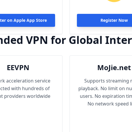
ter on Apple App Store
Register Now
ed VPN for Global Inter
EEVPN
MoJie.net
k acceleration service
Supports streaming 
cted with hundreds of
playback. No limit on n
t providers worldwide
users. No expiration tim
No network speed li