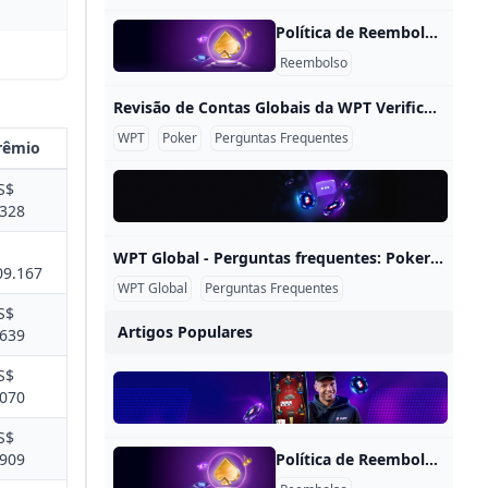
Política de Reembolso da WPT Global Política de Reembolso da WPT Global Introdução Bem-vindo(a) ao evento da WPT Global! Valorizamos imensamente a experiência dos participantes e queremos garantir que você obtenha resultados satisfatórios durante o evento. Com o intuito de proteger seus direitos, estabelecemos a seguinte política de reembolso para fornecer soluções correspondentes quando necessário. Resumo da política de reembolso A WPT Global está comprometida em fornecer uma política de reembolso justa e transparente, permitindo que os participantes obtenham reembolso em circunstâncias específicas.
Reembolso
WPT Global
Revisão de Contas Globais da WPT Verificação de Conta Por que preciso verificar minha conta? Como um Operador licenciado que cumpre a lei e as regulamentações aplicáveis, precisamos estabelecer a identidade de nossos jogadores e, portanto, exigimos certa documentação para verificar sua Conta de Jogador. Quais documentos devo fornecer para a verificação da minha conta? Para a verificação da sua conta, precisaremos que você forneça documentos como um documento de identificação válido, passaporte, carteira de motorista, conta de serviços públicos, comprovante de depósitos e/ou outros documentos.
WPT
Poker
Perguntas Frequentes
rêmio
WPT G
S$
.328
WPT G
WPT Global - Perguntas frequentes: Poker online Adam Pliska, Presidente e CEO &nbsp; Graduado na Escola de Cinema da Universidade do Sul da Califórnia e na Faculdade de Direito da Universidade da Califórnia, Boalt Hall, Adam está na World Poker Tour desde 2003. Como presidente, Adam supervisiona todo o WPT, desde eventos ao vivo até serviços online e transmissões televisivas, e foi nomeado a Pessoa do Ano da Indústria do Poker American Poker Awards em 2014.
09.167
WPT Global
Perguntas Frequentes
S$
Artigos Populares
.639
S$
Entre
.070
Conta
S$
.909
Política de Reembolso da WPT Global Política de Reembolso da WPT Global Introdução Bem-vindo(a) ao evento da WPT Global! Valorizamos imensamente a experiência dos participantes e queremos garantir que você obtenha resultados satisfatórios durante o evento. Com o intuito de proteger seus direitos, estabelecemos a seguinte política de reembolso para fornecer soluções correspondentes quando necessário. Resumo da política de reembolso A WPT Global está comprometida em fornecer uma política de reembolso justa e transparente, permitindo que os participantes obtenham reembolso em circunstâncias específicas.