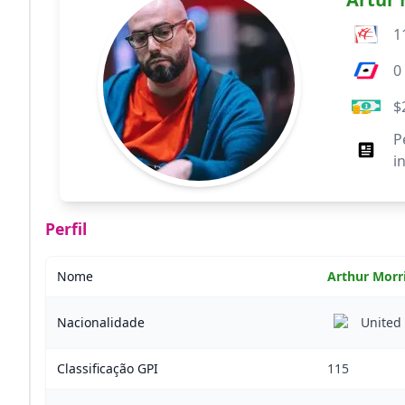
1
$
P
i
Perfil
Nome
Arthur Morr
Nacionalidade
United 
Classificação GPI
115