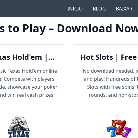
INÍCIO
BLOG
BAIXAR
 to Play – Download Now
xas Hold'em |
Hot Slots | Free
attle Online
Online
ssic Texas Hold'em online
No download needed, ju
e! Compete with players
and play! Hundreds of
de, showcase your poker
Slots with free spins,
 and win real cash prizes!
rounds, and non-stop