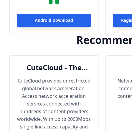
Android Download
Regis
Recommend
CuteCloud - The
Cutest Cloud
CuteCloud provides unrestricted
Networ
global network acceleration.
conne
Access network acceleration
conten
services connected with
hundreds of content providers
worldwide. With up to 2000Mbps
single-line access capacity and