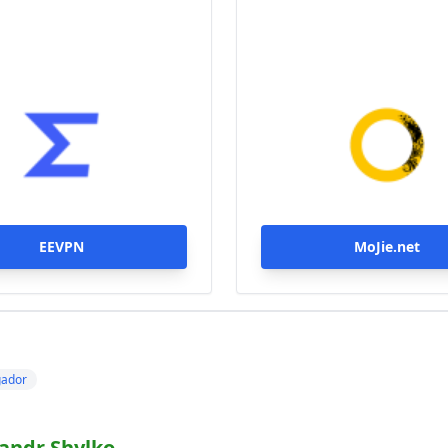
EEVPN
MoJie.net
gador
sandr Shylko