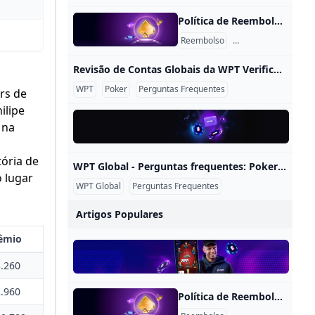
Política de Reembolso da WPT Global Política de Reembolso da WPT Global Introdução Bem-vindo(a) ao evento da WPT Global! Valorizamos imensamente a experiência dos participantes e queremos garantir que você obtenha resultados satisfatórios durante o evento. Com o intuito de proteger seus direitos, estabelecemos a seguinte política de reembolso para fornecer soluções correspondentes quando necessário. Resumo da política de reembolso A WPT Global está comprometida em fornecer uma política de reembolso justa e transparente, permitindo que os participantes obtenham reembolso em circunstâncias específicas.
Reembolso
WPT Global
Revisão de Contas Globais da WPT Verificação de Conta Por que preciso verificar minha conta? Como um Operador licenciado que cumpre a lei e as regulamentações aplicáveis, precisamos estabelecer a identidade de nossos jogadores e, portanto, exigimos certa documentação para verificar sua Conta de Jogador. Quais documentos devo fornecer para a verificação da minha conta? Para a verificação da sua conta, precisaremos que você forneça documentos como um documento de identificação válido, passaporte, carteira de motorista, conta de serviços públicos, comprovante de depósitos e/ou outros documentos.
WPT
Poker
Perguntas Frequentes
rs de
ilipe
WPT G
 na
WPT G
tória de
WPT Global - Perguntas frequentes: Poker online Adam Pliska, Presidente e CEO &nbsp; Graduado na Escola de Cinema da Universidade do Sul da Califórnia e na Faculdade de Direito da Universidade da Califórnia, Boalt Hall, Adam está na World Poker Tour desde 2003. Como presidente, Adam supervisiona todo o WPT, desde eventos ao vivo até serviços online e transmissões televisivas, e foi nomeado a Pessoa do Ano da Indústria do Poker American Poker Awards em 2014.
 lugar
WPT Global
Perguntas Frequentes
Artigos Populares
êmio
Entre
3.260
Conta
2.960
Política de Reembolso da WPT Global Política de Reembolso da WPT Global Introdução Bem-vindo(a) ao evento da WPT Global! Valorizamos imensamente a experiência dos participantes e queremos garantir que você obtenha resultados satisfatórios durante o evento. Com o intuito de proteger seus direitos, estabelecemos a seguinte política de reembolso para fornecer soluções correspondentes quando necessário. Resumo da política de reembolso A WPT Global está comprometida em fornecer uma política de reembolso justa e transparente, permitindo que os participantes obtenham reembolso em circunstâncias específicas.