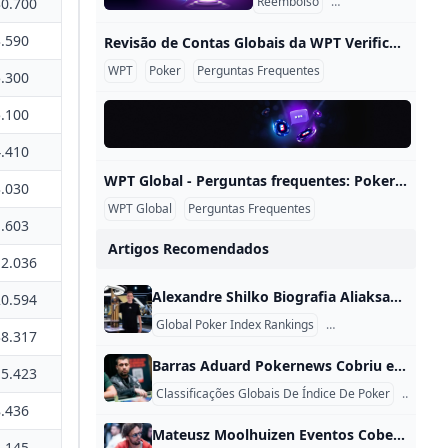
Reembolso
WPT Global
30.700
3.590
Revisão de Contas Globais da WPT Verificação de Conta Por que preciso verificar minha conta? Como um Operador licenciado que cumpre a lei e as regulamentações aplicáveis, precisamos estabelecer a identidade de nossos jogadores e, portanto, exigimos certa documentação para verificar sua Conta de Jogador. Quais documentos devo fornecer para a verificação da minha conta? Para a verificação da sua conta, precisaremos que você forneça documentos como um documento de identificação válido, passaporte, carteira de motorista, conta de serviços públicos, comprovante de depósitos e/ou outros documentos.
WPT
Poker
Perguntas Frequentes
5.300
WPT G
5.100
WPT G
4.410
WPT Global - Perguntas frequentes: Poker online Adam Pliska, Presidente e CEO &nbsp; Graduado na Escola de Cinema da Universidade do Sul da Califórnia e na Faculdade de Direito da Universidade da Califórnia, Boalt Hall, Adam está na World Poker Tour desde 2003. Como presidente, Adam supervisiona todo o WPT, desde eventos ao vivo até serviços online e transmissões televisivas, e foi nomeado a Pessoa do Ano da Indústria do Poker American Poker Awards em 2014.
3.030
WPT Global
Perguntas Frequentes
1.603
Artigos Recomendados
12.036
Alexandre Shilko Biografia Aliaksandr Shylko é um jogador de pôquer bielorrusso que ganhou o 2023 PokerStars Players NL Hold&rsquo;em Championship por $ 3.121.838. Ele fez um acordo de três jogadores com o alemão Max Menzel (2º - $2.859.990) e o brasileiro Philipe Pizzari (3º - $2.524.871). Shylko descreveu a sua jornada de quatro dias até à mesa final como tranquila na maior parte do tempo, mas o penúltimo dia revelou-se muito mais difícil.
20.594
Global Poker Index Rankings
Aliaksandr Shylko
38.317
Barras Aduard Pokernews Cobriu eventos Evento Lugar Prêmio 2024 POKERSTARS EPT PARIS5.300 EVENTO PRINCIPAL EPT 88th € 17.250 2023 WSOP ParadiseEvent #14: $ 2.000 A recompensa turbo mais próxima 11th US $ 9.000 2023 WSOP Paradiseevent #10: US $ 5.000 Campeonato de eventos principais 248th $ 10.600 2023 WSOP ParadiseEvent #4: $ 1.000 MINI EVENTO PRINCIPAL 99th $ 2.800 2023 WSOP ParadiseEvent #1: $ 1.500 MILHERIOS MILHÕES 79th $ 6.500 2023 POKERSTARS EPT BARCELONO5.
15.423
Classificações Globais De Índice De Poker
Barras
8.436
Mateusz Moolhuizen Eventos Cobertos pelo PokerNews Evento Local Prêmio Evento #79 da World Series of Poker 2023: $2.500 No-Limit Hold&rsquo;em 188º US$ 5.002 Evento #70 da World Series of Poker 2023: Colosso de $400 442º US$ 1.800 2023 World Series of PokerEvento #68: $1.000 Super Turbo Bounty 33º US$ 7.058 Evento #32 da World Series of Poker 2023: $3.000 No-Limit Hold&rsquo;em (6 mãos) 152º US$ 5.250 2023 World Series of Poker Evento #26: $800 No-Limit Hold&rsquo;em Deepstack 396º US$ 1.
5.145