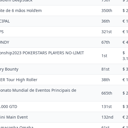
mite de 6 mãos Hold’em
350th
$ 
CIPAL
36th
€ 
PS
321st
€ 
OUNDY
67th
€ 
pionship2023 POKERSTARS PLAYERS NO-LIMIT
$
1st
3.
ry Bounty
81st
$ 
R Tour High Roller
38th
€ 
onato Mundial de Eventos Principais de
665th
$ 
0.000 GTD
131st
$ 
ini Main Event
132nd
€ 
 de maconha Omaha
61st
€ 