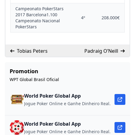
Campeonato PokerStars
2017 Barcelona1.100
4º
208.000€
Campeonato Nacional
PokerStars
Tobias Peters
Padraig O’Neill
Promotion
WPT Global Brasil Oficial
World Poker Global App
Jogue Poker Online e Ganhe Dinheiro Real.
World Poker Global App
Jogue Poker Online e Ganhe Dinheiro Real.