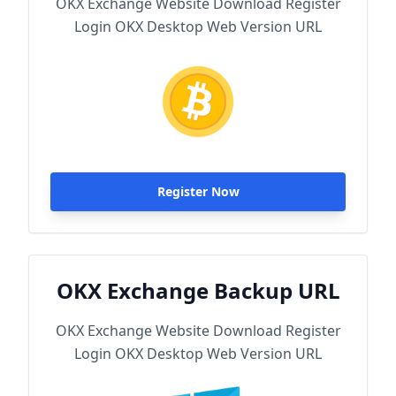
OKX Exchange Website Download Register
Login OKX Desktop Web Version URL
Register Now
OKX Exchange Backup URL
OKX Exchange Website Download Register
Login OKX Desktop Web Version URL