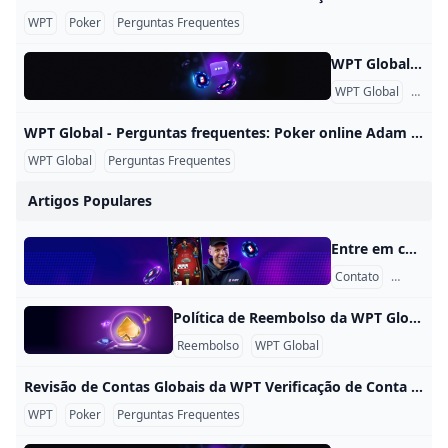
WPT
Poker
Perguntas Frequentes
WPT Global - Perguntas frequentes: Poker online WPT Global - Perguntas frequentes: Poker online Minha conta Como posso começar a jogar? Para jogar no WPT Global, por favor, baixe e instale o aplicativo em seu dispositivo. Depois de concluído esse passo, você pode registrar uma Conta de Jogador, aceitar nossos Termos e Condições e Política de Privacidade e depositar fundos para começar a jogar. Como posso alterar meus dados pessoais? Se você cometeu um erro durante o registro ou se seus dados pessoais mudaram, por favor, entre em contato conosco pelo e-mail customercare@wptglobal.
WPT Global
Pergu
WPT Global - Perguntas frequentes: Poker online Adam Pliska, Presidente e CEO &nbsp; Graduado na Escola de Cinema da Universidade do Sul da Califórnia e na Faculdade de Direito da Universidade da Califórnia, Boalt Hall, Adam está na World Poker Tour desde 2003. Como presidente, Adam supervisiona todo o WPT, desde eventos ao vivo até serviços online e transmissões televisivas, e foi nomeado a Pessoa do Ano da Indústria do Poker American Poker Awards em 2014.
WPT Global
Perguntas Frequentes
Artigos Populares
Entre em contato com a WPT Global Entre em contato Nossos dedicados agentes de atendimento ao cliente ficarão felizes em ajudá-lo(a) com qualquer pergunta. Por favor, envie-nos um e-mail para
Contato
WPT Glob
Política de Reembolso da WPT Global Política de Reembolso da WPT Global Introdução Bem-vindo(a) ao evento da WPT Global! Valorizamos imensamente a experiência dos participantes e queremos garantir que você obtenha resultados satisfatórios durante o evento. Com o intuito de proteger seus direitos, estabelecemos a seguinte política de reembolso para fornecer soluções correspondentes quando necessário. Resumo da política de reembolso A WPT Global está comprometida em fornecer uma política de reembolso justa e transparente, permitindo que os participantes obtenham reembolso em circunstâncias específicas.
Reembolso
WPT Global
Revisão de Contas Globais da WPT Verificação de Conta Por que preciso verificar minha conta? Como um Operador licenciado que cumpre a lei e as regulamentações aplicáveis, precisamos estabelecer a identidade de nossos jogadores e, portanto, exigimos certa documentação para verificar sua Conta de Jogador. Quais documentos devo fornecer para a verificação da minha conta? Para a verificação da sua conta, precisaremos que você forneça documentos como um documento de identificação válido, passaporte, carteira de motorista, conta de serviços públicos, comprovante de depósitos e/ou outros documentos.
WPT
Poker
Perguntas Frequentes