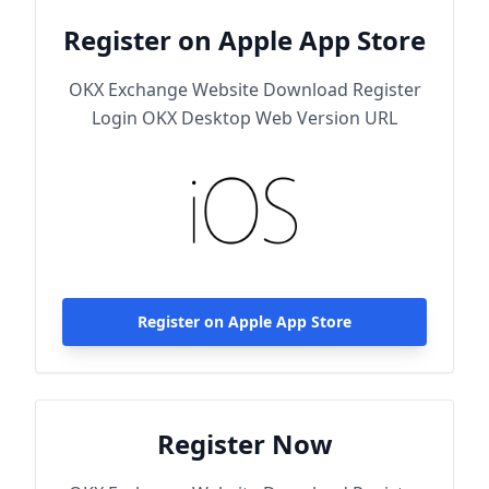
Register on Apple App Store
OKX Exchange Website Download Register
Login OKX Desktop Web Version URL
Register on Apple App Store
Register Now