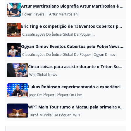
Artur Martirosiano Biografia Artur Martirosian é um jogador de pôquer russo e duas vezes vencedor do bracelete da World Series of Poker. Em 2021, ele ganhou o Evento Principal do EPT Sochi para US$ 325.316. Em 2023, ele chegou à mesa final do Evento Principal do PokerStars Caribbean Adventure, terminando em terceiro com $ 677.400. No mesmo ano, Martirosian ganhou dois braceletes WSOP. O maior prêmio ao vivo de sua carreira veio em 2021, ganhando US$ 1.
Poker Players
Artur Martirosian
Eric Ting e competição de TI Eventos Cobertos pelo PokerNews Evento Local Prêmio Evento Principal MSPT Venetian de US$ 1.600 2021 18 US$ 18.536
Classificações Do Índice Global De Pôquer
Eric Ting E Competição
Ogyan Dimov Eventos Cobertos pelo PokerNews Evento Local Prêmio 2023 PokerStars EPT Chipre$25.000 NL Hold&rsquo;em I 7º US$ 70.800 Evento #37 da World Series of Poker 2023: $2.000 No-Limit Hold&rsquo;em 119º US$ 4.776 2023 PokerStars Caribbean Adventure$25.000 PCA High Roller 1º US$ 990.655 2022 PokerStars EPT Praga10.200 Mystery Bounty 9º 9.270€ 2022 PokerStars EPT Barcelona10.300 EPT High Roller 19 44.110€ 2022 PokerStars EPT Barcelona2.200 Estrellas Poker Tour High Roller 305º 3.340€ 2022 World Series of PokerEvento #70: Campeonato Mundial do Evento Principal de $10.
Classificações Do Índice Global De Pôquer
Ogyan Dimov
Cinco coisas para assistir durante o Triton Super High Roller Series Jeju À medida que o calendário avança para Março, a acção dos torneios de póquer está a aumentar rumo ao que será uma Primavera e Verão incrivelmente movimentados. O Triton Super High Roller Series Jeju vê o tour fazendo sua primeira viagem à Coreia desde 2019, dando início a uma série de 19 eventos com torneios No Limit Holdem, Pot Limit Omaha e Short Deck com buy-ins que variam de US$ 15.
Wpt Global News
Lukas Robinson experimentando a experiência de celebridades no WPT Voyage Em novembro, Poker After Dark: Game of Gold gerou buzz premiado na indústria do pôquer com uma nova abordagem ao formato de TV de pôquer. O elenco incluía alguns pesos pesados ​​do mundo do pôquer, incluindo Daniel Negreanu, Jason Koon, Maria Ho e Fedor Holz, entre outros. Grandes nomes com grandes fãs de pôquer à altura. Mas no meio do formato de reality shows e gameshows, alguns jogadores promissores também foram incluídos na mistura, e a maioria deles aproveitou a oportunidade para entrar no centro das atenções do pôquer.
Jogo De Pôquer
Pôquer On-Line
WPT Main Tour rumo a Macau pela primeira vez, de 20 a 24 de junho O World Poker Tour (WPT) está realmente se tornando um tour mundial de pôquer. Pela primeira vez nos 22 anos de história do WPT Main Tour, um evento acontecerá em Macau, na China, no próximo verão. Macau, considerada a Las Vegas da Ásia, é um centro de jogos de azar e pôquer e há anos é palco de alguns dos maiores jogos a dinheiro do mundo. Profissionais lendários como Phil Ivey, embaixador do WPT, têm morado em Macau ao longo dos anos.
Turnê Mundial De Pôquer
WPT