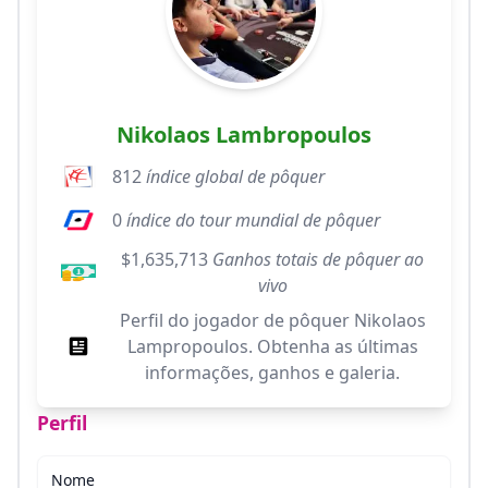
Nikolaos Lambropoulos
812
índice global de pôquer
0
índice do tour mundial de pôquer
$1,635,713
Ganhos totais de pôquer ao
vivo
Perfil do jogador de pôquer Nikolaos
Lampropoulos. Obtenha as últimas
informações, ganhos e galeria.
Perfil
Nome