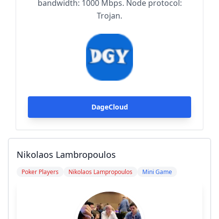
bandwidth: 1000 Mbps. Node protocol:
Trojan.
DageCloud
Nikolaos Lambropoulos
Poker Players
Nikolaos Lampropoulos
Mini Game