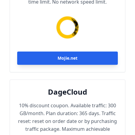
time limit. No network speed limit.
MoJie.net
DageCloud
10% discount coupon. Available traffic: 300
GB/month. Plan duration: 365 days. Traffic
reset: reset on order date or by purchasing
traffic package. Maximum achievable