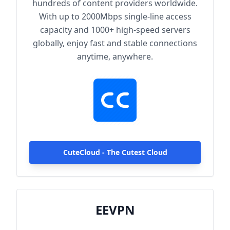
hundreds of content providers worldwide.
With up to 2000Mbps single-line access
capacity and 1000+ high-speed servers
globally, enjoy fast and stable connections
anytime, anywhere.
CuteCloud - The Cutest Cloud
EEVPN