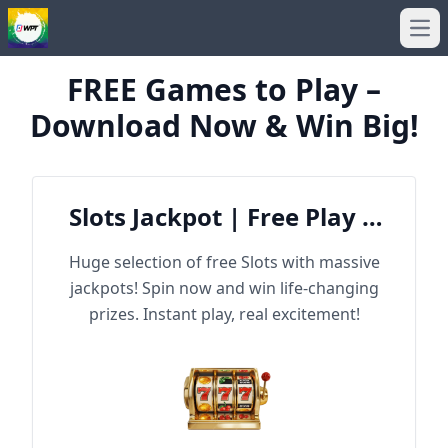
Ope
FREE Games to Play –
Download Now & Win Big!
Slots Jackpot | Free Play &
Win Big
Huge selection of free Slots with massive
jackpots! Spin now and win life-changing
prizes. Instant play, real excitement!