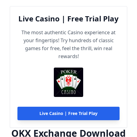
Live Casino | Free Trial Play
The most authentic Casino experience at
your fingertips! Try hundreds of classic
games for free, feel the thrill, win real
rewards!
Live Casino | Free Trial Play
OKX Exchange Download