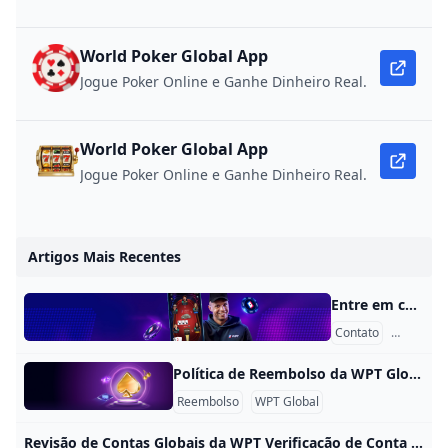
World Poker Global App
Jogue Poker Online e Ganhe Dinheiro Real.
World Poker Global App
Jogue Poker Online e Ganhe Dinheiro Real.
Artigos Mais Recentes
Entre em contato com a WPT Global Entre em contato Nossos dedicados agentes de atendimento ao cliente ficarão felizes em ajudá-lo(a) com qualquer pergunta. Por favor, envie-nos um e-mail para
Contato
WPT Glob
Política de Reembolso da WPT Global Política de Reembolso da WPT Global Introdução Bem-vindo(a) ao evento da WPT Global! Valorizamos imensamente a experiência dos participantes e queremos garantir que você obtenha resultados satisfatórios durante o evento. Com o intuito de proteger seus direitos, estabelecemos a seguinte política de reembolso para fornecer soluções correspondentes quando necessário. Resumo da política de reembolso A WPT Global está comprometida em fornecer uma política de reembolso justa e transparente, permitindo que os participantes obtenham reembolso em circunstâncias específicas.
Reembolso
WPT Global
Revisão de Contas Globais da WPT Verificação de Conta Por que preciso verificar minha conta? Como um Operador licenciado que cumpre a lei e as regulamentações aplicáveis, precisamos estabelecer a identidade de nossos jogadores e, portanto, exigimos certa documentação para verificar sua Conta de Jogador. Quais documentos devo fornecer para a verificação da minha conta? Para a verificação da sua conta, precisaremos que você forneça documentos como um documento de identificação válido, passaporte, carteira de motorista, conta de serviços públicos, comprovante de depósitos e/ou outros documentos.