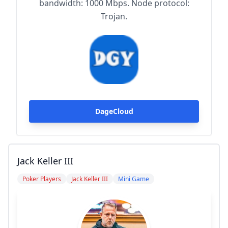
bandwidth: 1000 Mbps. Node protocol:
Trojan.
DageCloud
Jack Keller III
Poker Players
Jack Keller III
Mini Game