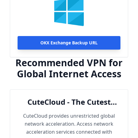
OKX Exchange Backup URL
Recommended VPN for
Global Internet Access
CuteCloud - The Cutest
Cloud
CuteCloud provides unrestricted global
network acceleration. Access network
acceleration services connected with