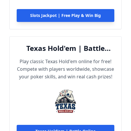
Slots Jackpot | Free Play & Win Big
Texas Hold'em | Battle
Online
Play classic Texas Hold'em online for free!
Compete with players worldwide, showcase
your poker skills, and win real cash prizes!