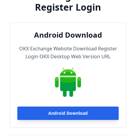
Register Login
Android Download
OKX Exchange Website Download Register
Login OKX Desktop Web Version URL
Android Download