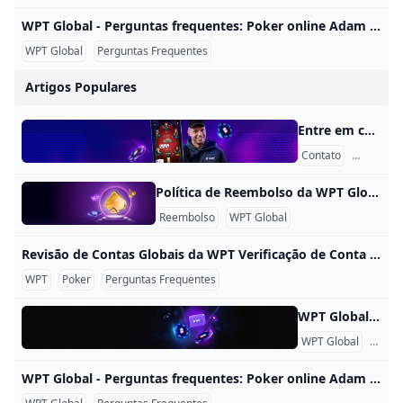
WPT Global - Perguntas frequentes: Poker online Adam Pliska, Presidente e CEO &nbsp; Graduado na Escola de Cinema da Universidade do Sul da Califórnia e na Faculdade de Direito da Universidade da Califórnia, Boalt Hall, Adam está na World Poker Tour desde 2003. Como presidente, Adam supervisiona todo o WPT, desde eventos ao vivo até serviços online e transmissões televisivas, e foi nomeado a Pessoa do Ano da Indústria do Poker American Poker Awards em 2014.
WPT Global
Perguntas Frequentes
Artigos Populares
Entre em contato com a WPT Global Entre em contato Nossos dedicados agentes de atendimento ao cliente ficarão felizes em ajudá-lo(a) com qualquer pergunta. Por favor, envie-nos um e-mail para
Contato
WPT Glob
Política de Reembolso da WPT Global Política de Reembolso da WPT Global Introdução Bem-vindo(a) ao evento da WPT Global! Valorizamos imensamente a experiência dos participantes e queremos garantir que você obtenha resultados satisfatórios durante o evento. Com o intuito de proteger seus direitos, estabelecemos a seguinte política de reembolso para fornecer soluções correspondentes quando necessário. Resumo da política de reembolso A WPT Global está comprometida em fornecer uma política de reembolso justa e transparente, permitindo que os participantes obtenham reembolso em circunstâncias específicas.
Reembolso
WPT Global
Revisão de Contas Globais da WPT Verificação de Conta Por que preciso verificar minha conta? Como um Operador licenciado que cumpre a lei e as regulamentações aplicáveis, precisamos estabelecer a identidade de nossos jogadores e, portanto, exigimos certa documentação para verificar sua Conta de Jogador. Quais documentos devo fornecer para a verificação da minha conta? Para a verificação da sua conta, precisaremos que você forneça documentos como um documento de identificação válido, passaporte, carteira de motorista, conta de serviços públicos, comprovante de depósitos e/ou outros documentos.
WPT
Poker
Perguntas Frequentes
WPT Global - Perguntas frequentes: Poker online WPT Global - Perguntas frequentes: Poker online Minha conta Como posso começar a jogar? Para jogar no WPT Global, por favor, baixe e instale o aplicativo em seu dispositivo. Depois de concluído esse passo, você pode registrar uma Conta de Jogador, aceitar nossos Termos e Condições e Política de Privacidade e depositar fundos para começar a jogar. Como posso alterar meus dados pessoais? Se você cometeu um erro durante o registro ou se seus dados pessoais mudaram, por favor, entre em contato conosco pelo e-mail customercare@wptglobal.
WPT Global
Pergu
WPT Global - Perguntas frequentes: Poker online Adam Pliska, Presidente e CEO &nbsp; Graduado na Escola de Cinema da Universidade do Sul da Califórnia e na Faculdade de Direito da Universidade da Califórnia, Boalt Hall, Adam está na World Poker Tour desde 2003. Como presidente, Adam supervisiona todo o WPT, desde eventos ao vivo até serviços online e transmissões televisivas, e foi nomeado a Pessoa do Ano da Indústria do Poker American Poker Awards em 2014.