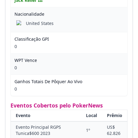
Jack Keller III
Nacionalidade
United States
Classificação GPI
0
WPT Vence
0
Ganhos Totais De Pôquer Ao Vivo
0
Eventos Cobertos pelo PokerNews
Evento
Local
Prêmio
Evento Principal RGPS
US$
1º
Tunica$600 2023
62.826