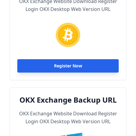
OKX Exchange Website Download Register
Login OKX Desktop Web Version URL
Register Now
OKX Exchange Backup URL
OKX Exchange Website Download Register
Login OKX Desktop Web Version URL