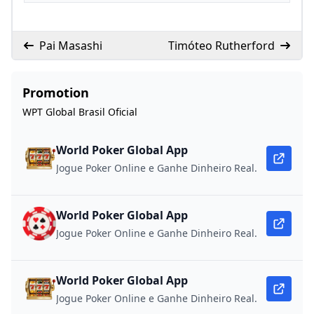
Pai Masashi
Timóteo Rutherford
Promotion
WPT Global Brasil Oficial
World Poker Global App
Jogue Poker Online e Ganhe Dinheiro Real.
World Poker Global App
Jogue Poker Online e Ganhe Dinheiro Real.
World Poker Global App
Jogue Poker Online e Ganhe Dinheiro Real.