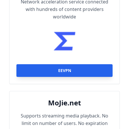
Network acceleration service connected
with hundreds of content providers
worldwide
EEVPN
MoJie.net
Supports streaming media playback. No
limit on number of users. No expiration