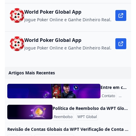
World Poker Global App
Jogue Poker Online e Ganhe Dinheiro Real.
World Poker Global App
Jogue Poker Online e Ganhe Dinheiro Real.
Artigos Mais Recentes
Entre em contato com a WPT Global Entre em contato Nossos dedicados agentes de atendimento ao cliente ficarão felizes em ajudá-lo(a) com qualquer pergunta. Por favor, envie-nos um e-mail para
Contato
WPT Glob
Política de Reembolso da WPT Global Política de Reembolso da WPT Global Introdução Bem-vindo(a) ao evento da WPT Global! Valorizamos imensamente a experiência dos participantes e queremos garantir que você obtenha resultados satisfatórios durante o evento. Com o intuito de proteger seus direitos, estabelecemos a seguinte política de reembolso para fornecer soluções correspondentes quando necessário. Resumo da política de reembolso A WPT Global está comprometida em fornecer uma política de reembolso justa e transparente, permitindo que os participantes obtenham reembolso em circunstâncias específicas.
Reembolso
WPT Global
Revisão de Contas Globais da WPT Verificação de Conta Por que preciso verificar minha conta? Como um Operador licenciado que cumpre a lei e as regulamentações aplicáveis, precisamos estabelecer a identidade de nossos jogadores e, portanto, exigimos certa documentação para verificar sua Conta de Jogador. Quais documentos devo fornecer para a verificação da minha conta? Para a verificação da sua conta, precisaremos que você forneça documentos como um documento de identificação válido, passaporte, carteira de motorista, conta de serviços públicos, comprovante de depósitos e/ou outros documentos.