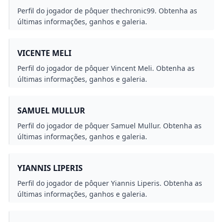
Perfil do jogador de pôquer thechronic99. Obtenha as
últimas informações, ganhos e galeria.
VICENTE MELI
Perfil do jogador de pôquer Vincent Meli. Obtenha as
últimas informações, ganhos e galeria.
SAMUEL MULLUR
Perfil do jogador de pôquer Samuel Mullur. Obtenha as
últimas informações, ganhos e galeria.
YIANNIS LIPERIS
Perfil do jogador de pôquer Yiannis Liperis. Obtenha as
últimas informações, ganhos e galeria.