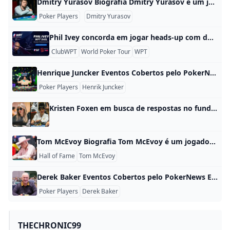
Dmitry Yurasov Biografia Dmitry Yurasov é um jogador de pôquer russo. Ele é duas vezes vencedor de um bracelete WSOP. Ele ganhou seu primeiro no WSOP 2017 no Evento #42: $10.000 No-Limit Hold&rsquo;em 6-Handed Championship e ganhou seu segundo durante o WSOP Online 2021, vencendo o Evento #24: $1.050 Bounty Pot-Limit Omaha por $92.711. Em 2022, ele terminou em quinto lugar no Warm Up de $ 2.200 no Luxon Pay Mediterranean Poker Party.
Poker Players
Dmitry Yurasov
Phil Ivey concorda em jogar heads-up com dois membros sortudos do WPT Global O World Poker Tour está obtendo grande valor com o seu acordo de embaixador com Phil Ivey. O dez vezes vencedor de braceletes WSOP já tem apresentações marcadas em Tóquio para o WPT Japão e em Las Vegas para o WPT Premiere Meet-Up Game no Wynn. Agora, as últimas novidades do World Poker Tour incluem Ivey participando do The Phil Ivey WPT Duel. Este evento verá Ivey enfrentar dois sortudos competidores do ClubWPT em duas partidas heads-up simultâneas.
ClubWPT
World Poker Tour
WPT
Henrique Juncker Eventos Cobertos pelo PokerNews Evento Local Prêmio 2024 PokerStars EPT Paris2.200 FPS High Roller 1º 544.790€ 2023 PokerStars EPT Praga1.100 Evento Principal Eureka 250º 3.420€ 2023 PokerStars EPT Barcelona Evento Principal de 5.300 EPT 182º 13.450€ Evento #46 da World Series of Poker 2023: $500 No-Limit Hold&rsquo;em Freezeout 402º US$ 1.178 Evento Principal PokerStars EPT Praga1.100 Eureka 2022 229º 3.010€ Evento Principal Unibet Malta1.100 2022 1º 75.000€ 2022 World Series of PokerEvento #71: $1.
Poker Players
Henrik Juncker
Kristen Foxen em busca de respostas no fundo do poço no WPT Ladies Night A transmissão do WPT Ladies Cash Game correspondeu às expectativas e mais algumas na quinta-feira, com a ação de $25/$50 chegando rápida e acirrada durante toda a noite. E em uma das mãos transmitidas ao vivo mais memoráveis ​​dos últimos tempos, Kristen Foxen encarou um cenário de pesadelo e sobreviveu para contar a história. Parecia ser um cooler predestinado, quando Foxen, Lily Kiletto, [Xuan Liu](https:/ /www.worldpokertour.com/player/xuan-liu/#playerTab1), e Iris &lsquo;Pocky&rsquo; Liu percorreram quatro caminhos para um !
Tom McEvoy Biografia Tom McEvoy é um jogador de pôquer americano que venceu o Evento Principal da World Series of Poker (WSOP) de 1983. Ele ganhou quatro braceletes do WSOP e, em 2013, foi incluído no Poker Hall of Fame. “Considero esta a maior honra que um jogador de pôquer pode receber depois de vencer o Evento Principal da World Series of Poker”, disse ele na época. &ldquo;Sinto-me profundamente honrado e honrado por ser incluído entre todos os outros grandes nomes do poker.
Hall of Fame
Tom McEvoy
Derek Baker Eventos Cobertos pelo PokerNews Evento Local Prêmio Evento Principal do Galway Poker Festival600 2024 1º 83.500€
Poker Players
Derek Baker
THECHRONIC99