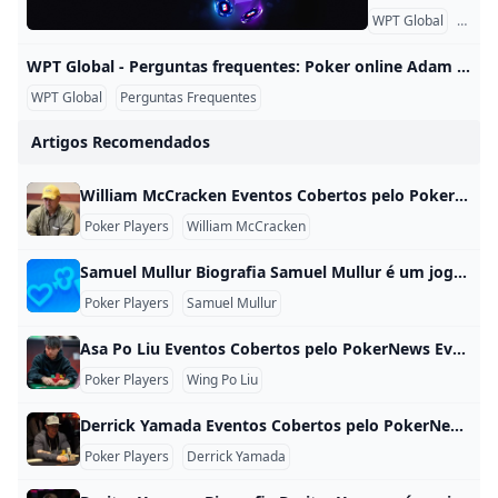
WPT Global
Pergu
WPT Global - Perguntas frequentes: Poker online Adam Pliska, Presidente e CEO &nbsp; Graduado na Escola de Cinema da Universidade do Sul da Califórnia e na Faculdade de Direito da Universidade da Califórnia, Boalt Hall, Adam está na World Poker Tour desde 2003. Como presidente, Adam supervisiona todo o WPT, desde eventos ao vivo até serviços online e transmissões televisivas, e foi nomeado a Pessoa do Ano da Indústria do Poker American Poker Awards em 2014.
WPT Global
Perguntas Frequentes
Artigos Recomendados
William McCracken Eventos Cobertos pelo PokerNews Evento Local Prêmio 2023 RGPS Kansas City Evento Principal de US$ 1.100 1º US$ 83.099 2023 RGPS Kansas City Evento Principal de US$ 1.100 19 US$ 4.515 2022 BetMGM Poker Championship Evento Principal de $ 3.500 10º US$ 19.757 Evento Principal RGPS Joplin$600 2022 7º US$ 11.735 2020 RunGood Poker Series Downstream Casino $ 575 Evento Principal 43º US$ 1.053 2019 RunGood Poker Series Hard Rock TulsaEvento principal 14º US$ 2.
Poker Players
William McCracken
Samuel Mullur Biografia Samuel Mullur é um jogador de pôquer austríaco com mais de US$ 2,8 milhões em ganhos ao longo da vida. Recentemente, ele ganhou seu primeiro bracelete de ouro na série WSOP Paradise 2023 no $25.000 GGMillion$ High Roller Championship por $2.736.300. Antes de sua vitória no WSOP Paradise, Mullur tinha apenas US$ 100.000 em ganhos na carreira, de acordo com o Hendon Mob. Sua pontuação mais alta anterior foi chegar ao 45º lugar no Evento Principal do Mediterranean Poker Party em Chipre.
Poker Players
Samuel Mullur
Asa Po Liu Eventos Cobertos pelo PokerNews Evento Local Prêmio 2023 WSOP Europe Evento #13: 10.350 Main Event NLH European Championship 83º 18.000€ 2023 WSOP Europe Evento #10: 2.000 mix de 8 jogos 13º 3.540€ 2023 WSOP EuropeEvento #11: 1.100 NLH Turbo Bounty Hunter 18 2.205€ 2023 WSOP EuropeEvento #5: 550 NLH Colossus 297º 1.115€ 2023 WSOP Europe Evento #6: 5.000 Pot Limit Omaha 1º 230.000€ 2023 World Series of Poker Evento #89: $1.
Poker Players
Wing Po Liu
Derrick Yamada Eventos Cobertos pelo PokerNews Evento Local Prêmio Evento Principal 2023 RGPS San Diego$600 1º US$ 31.565 2023 World Series of Poker Evento #53: $1.500 Millionaire Maker 1129º US$ 2.630 2022 MSPT Venetian Poker Bowl Evento Principal VI$1.100 12º US$ 12.388 2021 World Series of PokerEvento #61: $600 Deepstack Championship No-Limit Hold&rsquo;em 214º US$ 1.601 Evento #24 da World Series of Poker 2013: $1.500 No-Limit Hold&rsquo;em 124º US$ 3.178 Evento do Circuito World Series of Poker 2012-13 - The Lodge Casino Evento Principal 22 US$ 5.
Poker Players
Derrick Yamada