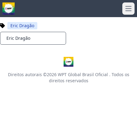
Ope
Eric Dragão
Eric Dragão
Notifications
Direitos autorais ©2026
WPT Global Brasil Oficial
. Todos os
direitos reservados