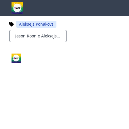
Aleksejs Ponakovs
Jason Koon e Aleksejs Ponakovs entre os mais recentes confirmados para Big One For One Drop
Notifications